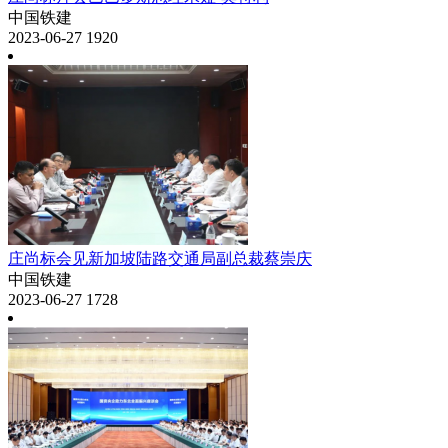
中国铁建
2023-06-27
1920
庄尚标会见新加坡陆路交通局副总裁蔡崇庆
中国铁建
2023-06-27
1728