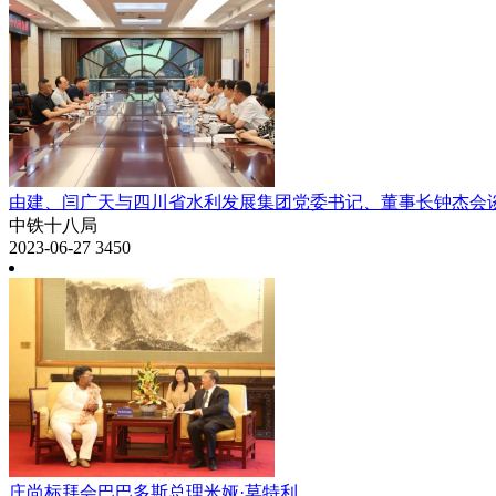
由建、闫广天与四川省水利发展集团党委书记、董事长钟杰会
中铁十八局
2023-06-27
3450
庄尚标拜会巴巴多斯总理米娅·莫特利