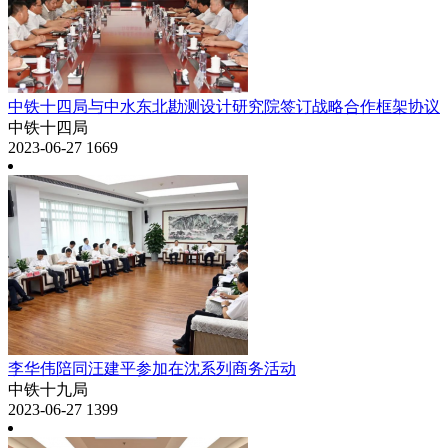
中铁十四局与中水东北勘测设计研究院签订战略合作框架协议
中铁十四局
2023-06-27
1669
李华伟陪同汪建平参加在沈系列商务活动
中铁十九局
2023-06-27
1399