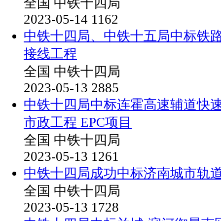
全国
中铁十四局
2023-05-14
1162
中铁十四局、中铁十五局中标铁
接线工程
全国
中铁十四局
2023-05-13
2885
中铁十四局中标连霍高速辅道快速
市政工程 EPC项目
全国
中铁十四局
2023-05-13
1261
中铁十四局成功中标济南城市轨道
全国
中铁十四局
2023-05-13
1728