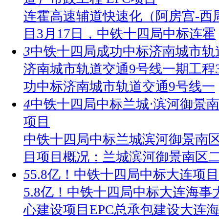
连霍高速辅道快速化（阿房宫-西周
目3月17日，中铁十四局中标连霍
3
中铁十四局成功中标济南城市轨
济南城市轨道交通9号线一期工程
功中标济南城市轨道交通9号线一
4
中铁十四局中标兰城·滨河御景
项目
中铁十四局中标兰城滨河御景南
目项目概况：兰城滨河御景南区
5
5.8亿！中铁十四局中标大连项目
5.8亿！中铁十四局中标大连海
心建设项目EPC总承包建设大连