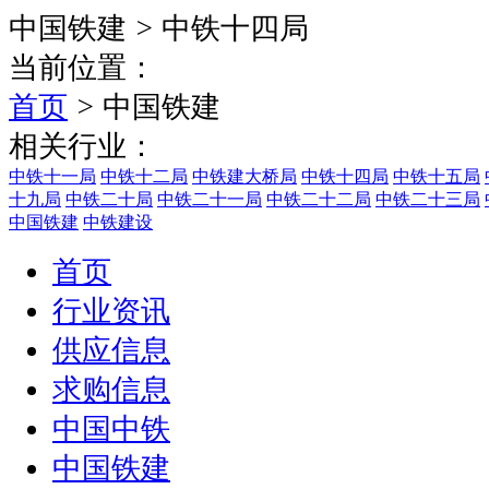
中国铁建
>
中铁十四局
当前位置：
首页
>
中国铁建
相关行业：
中铁十一局
中铁十二局
中铁建大桥局
中铁十四局
中铁十五局
十九局
中铁二十局
中铁二十一局
中铁二十二局
中铁二十三局
中国铁建
中铁建设
首页
行业资讯
供应信息
求购信息
中国中铁
中国铁建