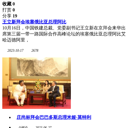
收藏 0
打赏
0
分享
19
王立新拜会埃塞俄比亚总理阿比
10月16日，中国铁建总裁、党委副书记王立新在京拜会来华出
席第三届一带一路国际合作高峰论坛的埃塞俄比亚总理阿比艾
哈迈德阿里，
2023-10-17
2678
庄尚标拜会巴巴多斯总理米娅·莫特利
0评论
2023-06-27