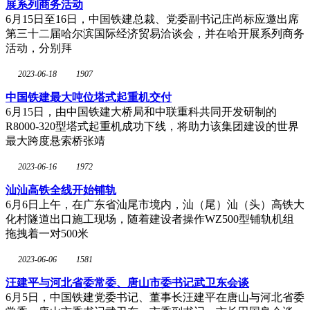
展系列商务活动
6月15日至16日，中国铁建总裁、党委副书记庄尚标应邀出席
第三十二届哈尔滨国际经济贸易洽谈会，并在哈开展系列商务
活动，分别拜
2023-06-18
1907
中国铁建最大吨位塔式起重机交付
6月15日，由中国铁建大桥局和中联重科共同开发研制的
R8000-320型塔式起重机成功下线，将助力该集团建设的世界
最大跨度悬索桥张靖
2023-06-16
1972
汕汕高铁全线开始铺轨
6月6日上午，在广东省汕尾市境内，汕（尾）汕（头）高铁大
化村隧道出口施工现场，随着建设者操作WZ500型铺轨机组
拖拽着一对500米
2023-06-06
1581
汪建平与河北省委常委、唐山市委书记武卫东会谈
6月5日，中国铁建党委书记、董事长汪建平在唐山与河北省委