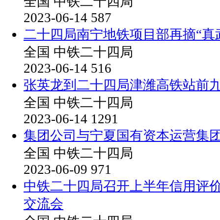
全国
中铁二十四局
2023-06-14
587
二十四局南宁地铁项目部再摘“真
全国
中铁二十四局
2023-06-14
516
张英龙到二十四局津潍高铁站前
全国
中铁二十四局
2023-06-14
1291
集团公司与宁夏国有资本运营集
全国
中铁二十四局
2023-06-09
971
中铁二十四局召开上半年信用评
交流会