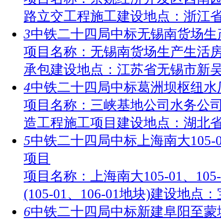
路立交工程施工建设地点：浙江
3
中铁二十四局中标无锡南货场生
项目名称：无锡南货场生产生活房
承包建设地点：江苏省无锡市新
4
中铁二十四局中标葛洲坝枢纽水
项目名称：三峡基地公司水务公
造工程施工项目建设地点：湖北
5
中铁二十四局中标上海南大105-01、
项目
项目名称：上海南大105-01、105-
(105-01、106-01地块)建设地点
6
中铁二十四局中标新建阜阳至蒙