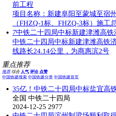
前工程
项目名称：新建阜阳至蒙城至宿
（FHZQ-1标、FHZQ-3标）施工
7
中铁二十四局中标新建津潍高铁
中铁二十四局中标新建津潍高铁济
线路长24.14公里，为商惠滨2号
重点推荐
推荐
综合
人气
评论
点赞
中国铁建搜索
中国铁建分类
中国铁建首页
35亿！中铁二十四局中标盐宜高
全国
中铁二十四局
2024-12-25
2977
中铁二十四局滨州制梁场顺利取