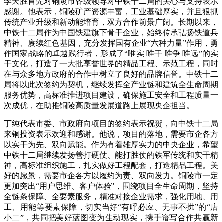
李天胜首先对铜陵市各级领导对中铁十二局的关心与支持表示
感谢。他表示，铜陵矿产资源丰富，工业基础厚实，并且狠抓
传统产业升级和新动能培育，双方合作前景广阔。长期以来，
中铁十二局作为中国铁建旗下骨干企业，始终传承弘扬铁道兵
精神、赓续红色基因，充分发挥国有企业“六种力量”作用，勇
作国家战略的卓越践行者，形成了“唯实 唯干 唯争 唯远”的实
干文化，打造了一大批享誉世界的精品工程、示范工程，同时
在与众多地方政府的合作中树立了良好的品牌信誉。中铁十二
局将以此次签约为契机，继续发挥全产业链和建筑全生命周期
服务优势，高标准推进项目建设，确保施工安全和工程质量一
次成优，在助推铜陵高质量发展道路上展现央企担当。
丁纯代表市委、市政府向项目的签约表示祝贺，向中铁十二局
来铜投资表示欢迎和感谢。他说，项目的落地，需要市企各方
以实干为先、双向赋能。作为有着雄厚实力的中央企业，希望
中铁十二局继续发扬善打硬仗、能打胜仗的铁军传统和实干精
神，高标准组织施工，扎实做好工程配套，打造精品工程。美
好的愿景，需要市企各方以履约为责、双向发力。铜陵市一定
更加突出“用户思维、客户体验”，围绕项目全生命周期，坚持
全链条保障、全要素服务，精准对接企业需求，强化用地、用
工、用能等要素保障，切实当好“有呼必应、无事不扰”的“店
小二”，共同把美好蓝图变为生动现实，携手谱写合作共赢新