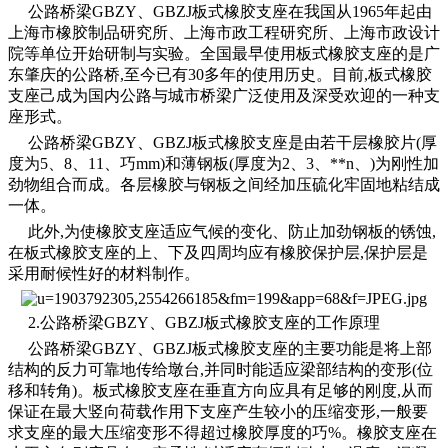
公路桥梁GBZY、GBZJ板式橡胶支座在我国从1965年起由
上海市橡胶制品研究所、上海市政工程研究所、上海市政设计
院等单位开始研制与实验。全国最早使用板式橡胶支座的是广
东肇庆的公路桥,至今已有30多年的使用历史。目前,板式橡胶
支座己成为国内公路与城市桥梁广泛使用及深受欢迎的一种支
座形式。
公路桥梁GBZY、GBZJ板式橡胶支座是由若干层橡胶片(厚
度为5、8、11、巧mm)和薄钢板(厚度为2、3、**n、)为刚性加
劲物组合而成。各层橡胶与钢板之间经加压硫化牢固地粘结成
一体。
此外,为使橡胶支座适应气候的变化、防止加劲钢板的锈蚀,
在板式橡胶支座的上、下及四周均应有橡胶保护层,保护层是
采用耐候性好的材料制作。
2.公路桥梁GBZY、GBZJ板式橡胶支座的工作原理
公路桥梁GBZY、GBZJ板式橡胶支座的主要功能是将上部
结构的反力可靠地传给墩台,并同时能适应梁部结构的变形(位
移和转角)。板式橡胶支座在垂直方向应具有足够的刚度,从而
保证在最大竖向荷载作用下支座产生较小的压缩变形,一般要
求支座的最大压缩变形不得超过橡胶厚度的巧%。橡胶支座在