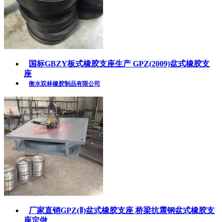
国标GBZY板式橡胶支座生产 GPZ(2009)盆式橡胶支
座
衡水双林橡胶制品有限公司
厂家直销GPZ(Ⅱ)盆式橡胶支座 桥梁抗震钢盆式橡胶支
座定做