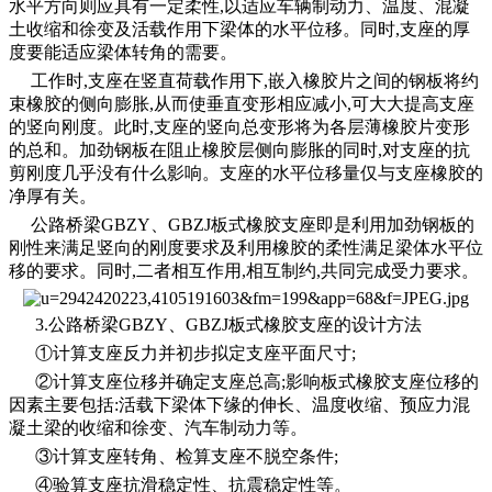
水平方向则应具有一定柔性,以适应车辆制动力、温度、混凝
土收缩和徐变及活载作用下梁体的水平位移。同时,支座的厚
度要能适应梁体转角的需要。
工作时,支座在竖直荷载作用下,嵌入橡胶片之间的钢板将约
束橡胶的侧向膨胀,从而使垂直变形相应减小,可大大提高支座
的竖向刚度。此时,支座的竖向总变形将为各层薄橡胶片变形
的总和。加劲钢板在阻止橡胶层侧向膨胀的同时,对支座的抗
剪刚度几乎没有什么影响。支座的水平位移量仅与支座橡胶的
净厚有关。
公路桥梁GBZY、GBZJ板式橡胶支座即是利用加劲钢板的
刚性来满足竖向的刚度要求及利用橡胶的柔性满足梁体水平位
移的要求。同时,二者相互作用,相互制约,共同完成受力要求。
3.公路桥梁GBZY、GBZJ板式橡胶支座的设计方法
①计算支座反力并初步拟定支座平面尺寸;
②计算支座位移并确定支座总高;影响板式橡胶支座位移的
因素主要包括:活载下梁体下缘的伸长、温度收缩、预应力混
凝土梁的收缩和徐变、汽车制动力等。
③计算支座转角、检算支座不脱空条件;
④验算支座抗滑稳定性、抗震稳定性等。