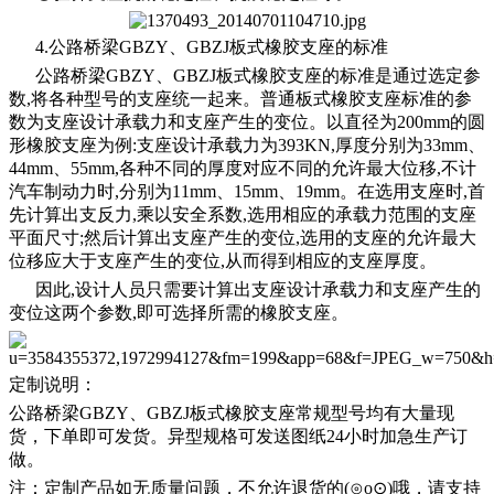
4.公路桥梁GBZY、GBZJ板式橡胶支座的标准
公路桥梁GBZY、GBZJ板式橡胶支座的标准是通过选定参
数,将各种型号的支座统一起来。普通板式橡胶支座标准的参
数为支座设计承载力和支座产生的变位。以直径为200mm的圆
形橡胶支座为例:支座设计承载力为393KN,厚度分别为33mm、
44mm、55mm,各种不同的厚度对应不同的允许最大位移,不计
汽车制动力时,分别为11mm、15mm、19mm。在选用支座时,首
先计算出支反力,乘以安全系数,选用相应的承载力范围的支座
平面尺寸;然后计算出支座产生的变位,选用的支座的允许最大
位移应大于支座产生的变位,从而得到相应的支座厚度。
因此,设计人员只需要计算出支座设计承载力和支座产生的
变位这两个参数,即可选择所需的橡胶支座。
定制说明：
公路桥梁GBZY、GBZJ板式橡胶支座常规型号均有大量现
货，下单即可发货。异型规格可发送图纸24小时加急生产订
做。
注：定制产品如无质量问题，不允许退货的(⊙o⊙)哦，请支持