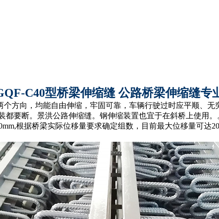
GQF-C40型桥梁伸缩缝 公路桥梁伸缩缝专
两个方向，均能自由伸缩，牢固可靠，车辆行驶过时应平顺、无
铺装都要断。景洪公路伸缩缝。钢伸缩装置也宜于在斜桥上使用。
mm,根据桥梁实际位移量要求确定组数，目前最大位移量可达2000