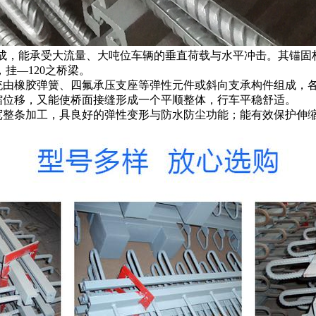
制而成，能承受大流量、大吨位车辆的垂直荷载与水平冲击。其锚
挂—120之桥梁。
系统由橡胶弹簧、四氟承压支座等弹性元件或斜向支承构件组成，
缩位移，又能使桥面接缝形成一个平顺整体，行车平稳舒适。
宽整条加工，具良好的弹性变形与防水防尘功能；能有效保护伸缩装