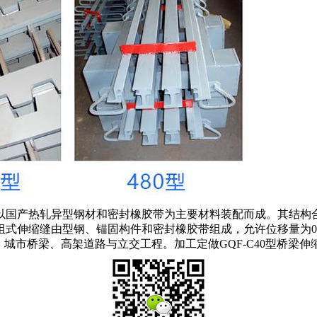
，以国产热轧异型钢材和密封橡胶带为主要材料装配而成。其结构
缝由型钢、锚固构件和密封橡胶带组成，允许位移量为0~120mm，主
公路、城市桥梁、高架道路与立交工程。加工定做GQF-C40型桥梁