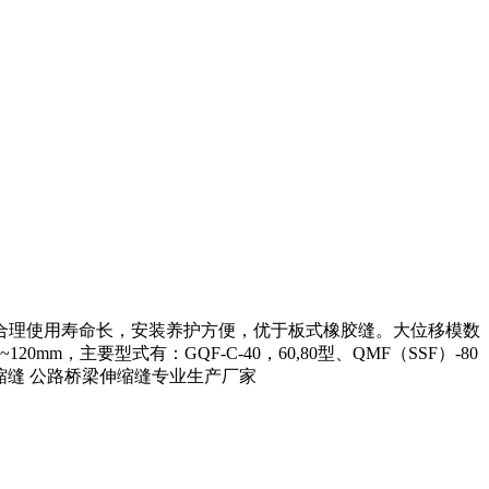
合理使用寿命长，安装养护方便，优于板式橡胶缝。大位移模数
要型式有：GQF-C-40，60,80型、QMF（SSF）-80
伸缩缝 公路桥梁伸缩缝专业生产厂家