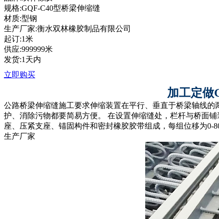
规格:GQF-C40型桥梁伸缩缝
材质:型钢
生产厂家:衡水双林橡胶制品有限公司
起订:1米
供应:999999米
发货:1天内
立即购买
加工定做
公路桥梁伸缩缝施工要求伸缩装置在平行、垂直于桥梁轴线的
护、消除污物都要简易方便。 在设置伸缩缝处，栏杆与桥面
座、压紧支座、锚固构件和密封橡胶胶带组成，每组位移为0-80
生产厂家