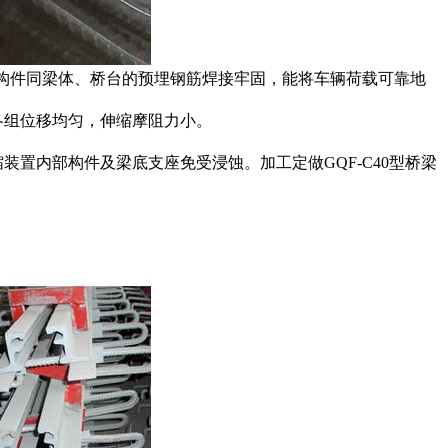
固构件同梁体、桥台的预埋钢筋焊接牢固，能将车辆荷载可靠地
各组位移均匀，伸缩摩阻力小。
置内部构件及梁底支座免受浸蚀。加工定做GQF-C40型桥梁