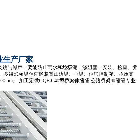
业生产厂家
突跳与噪声；要能防止雨水和垃圾泥土渗阻塞；安装、检查、养
。多组式桥梁伸缩缝装置由边梁、中梁、位移控制箱、承压支
mm。 加工定做GQF-C40型桥梁伸缩缝 公路桥梁伸缩缝专业