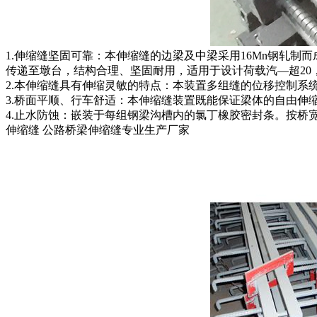
1.伸缩缝坚固可靠：本伸缩缝的边梁及中梁采用16Mn钢轧
传递至墩台，结构合理、坚固耐用，适用于设计荷载汽—超20，
2.本伸缩缝具有伸缩灵敏的特点：本装置多组缝的位移控制
3.桥面平顺、行车舒适：本伸缩缝装置既能保证梁体的自由伸
4.止水防蚀：嵌装于每组钢梁沟槽内的氯丁橡胶密封条。按桥
伸缩缝 公路桥梁伸缩缝专业生产厂家