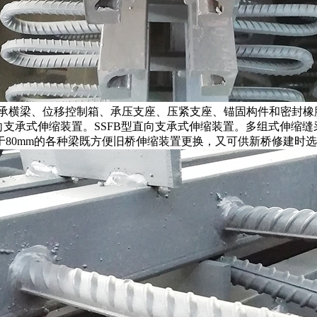
承横梁、位移控制箱、承压支座、压紧支座、锚固构件和密封橡胶
斜向支承式伸缩装置。SSFB型直向支承式伸缩装置。多组式伸缩
80mm的各种梁既方便旧桥伸缩装置更换，又可供新桥修建时