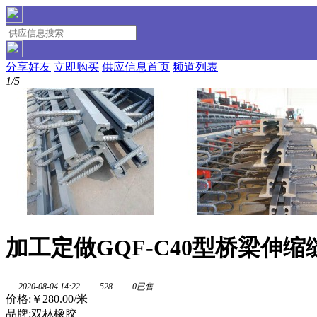
分享好友
立即购买
供应信息首页
频道列表
1/5
加工定做GQF-C40型桥梁伸
2020-08-04 14:22
528
0已售
价格:
￥280.00
/米
品牌:双林橡胶