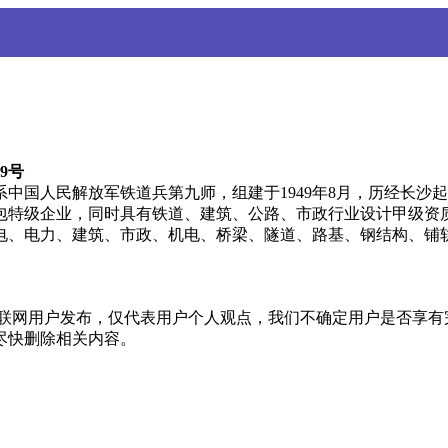
9号
中国人民解放军铁道兵第九师，组建于1949年8月，历经长沙
包特级企业，同时具有铁道、建筑、公路、市政行业设计甲级资
电、电力、建筑、市政、机电、桥梁、隧道、路基、钢结构、铺
联网用户发布，仅代表用户个人观点，我们不确定用户是否享有
尽快删除相关内容。