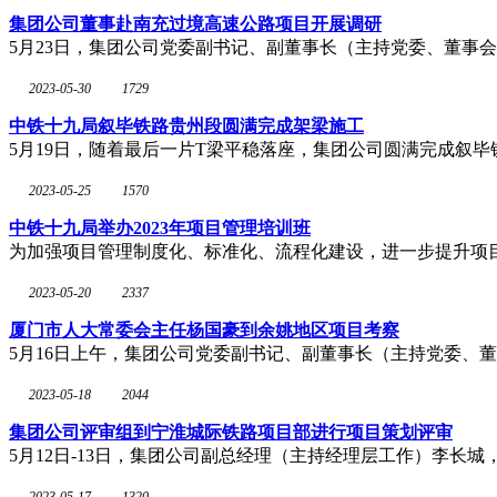
集团公司董事赴南充过境高速公路项目开展调研
5月23日，集团公司党委副书记、副董事长（主持党委、董事
2023-05-30
1729
中铁十九局叙毕铁路贵州段圆满完成架梁施工
5月19日，随着最后一片T梁平稳落座，集团公司圆满完成叙
2023-05-25
1570
中铁十九局举办2023年项目管理培训班
为加强项目管理制度化、标准化、流程化建设，进一步提升项
2023-05-20
2337
厦门市人大常委会主任杨国豪到余姚地区项目考察
5月16日上午，集团公司党委副书记、副董事长（主持党委、
2023-05-18
2044
集团公司评审组到宁淮城际铁路项目部进行项目策划评审
5月12日-13日，集团公司副总经理（主持经理层工作）李
2023-05-17
1320