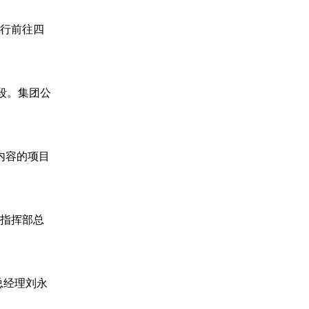
一行前往四
段。集团公
内容的项目
区指挥部总
总经理刘永