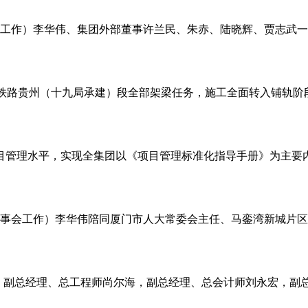
会工作）李华伟、集团外部董事许兰民、朱赤、陆晓辉、贾志武
毕铁路贵州（十九局承建）段全部架梁任务，施工全面转入铺轨阶
目管理水平，实现全集团以《项目管理标准化指导手册》为主要
董事会工作）李华伟陪同厦门市人大常委会主任、马銮湾新城片
长城，副总经理、总工程师尚尔海，副总经理、总会计师刘永宏，副