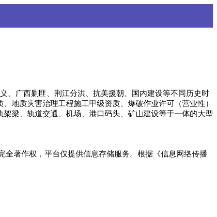
起义、广西剿匪、荆江分洪、抗美援朝、国内建设等不同历史时
质、地质灾害治理工程施工甲级资质、爆破作业许可（营业性）
轨架梁、轨道交通、机场、港口码头、矿山建设等于一体的大型
完全著作权，平台仅提供信息存储服务。根据《信息网络传播