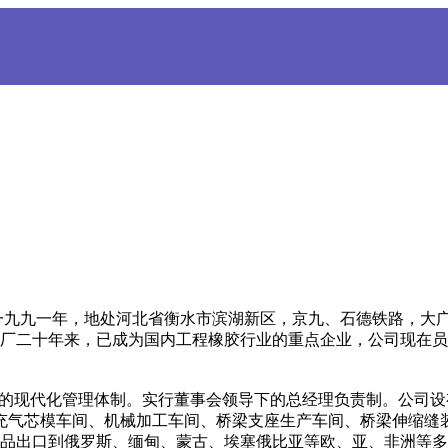
九九一年，地处河北省衡水市滨湖新区，京九、石德铁路，大广、
，建厂二十年来，已成为国内工程橡胶行业的重点企业，公司现在员工
善的现代化管理体制。实行董事会领导下的总经理负责制。公司
充气芯模车间、机械加工车间、桥梁支座生产车间、桥梁伸缩缝
分产品出口到俄罗斯、缅甸、蒙古、埃塞俄比亚等欧、亚、非洲等