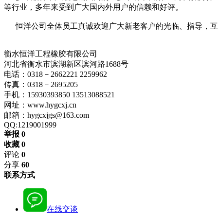
等行业，多年来受到广大国内外用户的信赖和好评。
恒洋公司全体员工真诚欢迎广大新老客户的光临、指导，互
衡水恒洋工程橡胶有限公司
河北省衡水市滨湖新区滨河路1688号
电话：0318－2662221 2259962
传真：0318－2695205
手机：15930393850 13513088521
网址：www.hygcxj.cn
邮箱：hygcxjgs@163.com
QQ:1219001999
举报 0
收藏 0
评论
0
分享
60
联系方式
在线交谈