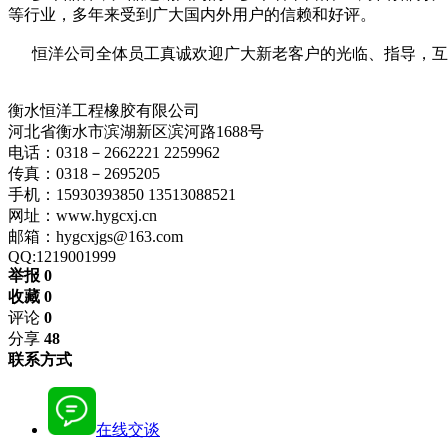
等行业，多年来受到广大国内外用户的信赖和好评。
恒洋公司全体员工真诚欢迎广大新老客户的光临、指导，互
衡水恒洋工程橡胶有限公司
河北省衡水市滨湖新区滨河路1688号
电话：0318－2662221 2259962
传真：0318－2695205
手机：15930393850 13513088521
网址：www.hygcxj.cn
邮箱：hygcxjgs@163.com
QQ:1219001999
举报 0
收藏 0
评论
0
分享
48
联系方式
在线交谈