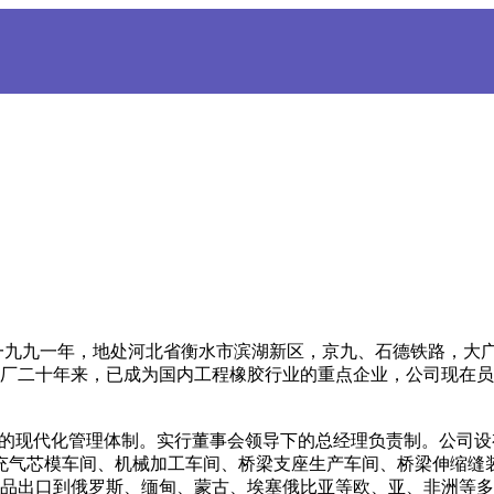
九九一年，地处河北省衡水市滨湖新区，京九、石德铁路，大广、
，建厂二十年来，已成为国内工程橡胶行业的重点企业，公司现在员工
善的现代化管理体制。实行董事会领导下的总经理负责制。公司
充气芯模车间、机械加工车间、桥梁支座生产车间、桥梁伸缩缝
分产品出口到俄罗斯、缅甸、蒙古、埃塞俄比亚等欧、亚、非洲等