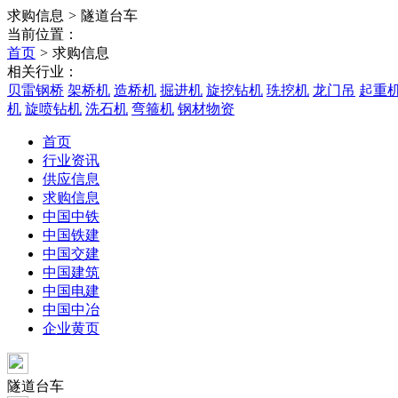
求购信息
>
隧道台车
当前位置：
首页
>
求购信息
相关行业：
贝雷钢桥
架桥机
造桥机
掘进机
旋挖钻机
珗挖机
龙门吊
起重
机
旋喷钻机
洗石机
弯箍机
钢材物资
首页
行业资讯
供应信息
求购信息
中国中铁
中国铁建
中国交建
中国建筑
中国电建
中国中冶
企业黄页
隧道台车