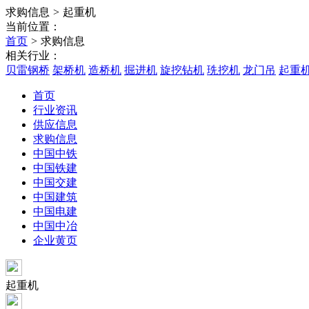
求购信息
>
起重机
当前位置：
首页
>
求购信息
相关行业：
贝雷钢桥
架桥机
造桥机
掘进机
旋挖钻机
珗挖机
龙门吊
起重
首页
行业资讯
供应信息
求购信息
中国中铁
中国铁建
中国交建
中国建筑
中国电建
中国中冶
企业黄页
起重机