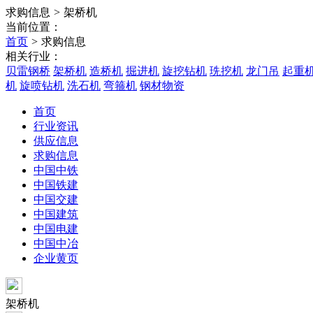
求购信息
>
架桥机
当前位置：
首页
>
求购信息
相关行业：
贝雷钢桥
架桥机
造桥机
掘进机
旋挖钻机
珗挖机
龙门吊
起重
机
旋喷钻机
洗石机
弯箍机
钢材物资
首页
行业资讯
供应信息
求购信息
中国中铁
中国铁建
中国交建
中国建筑
中国电建
中国中冶
企业黄页
架桥机