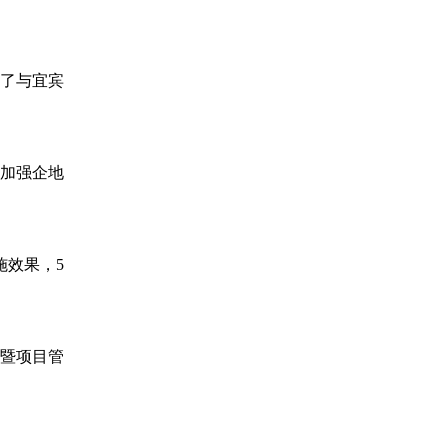
顾了与宜宾
，加强企地
施效果，5
理暨项目管