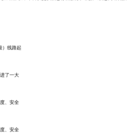
段）线路起
迈进了一大
进度、安全
进度、安全