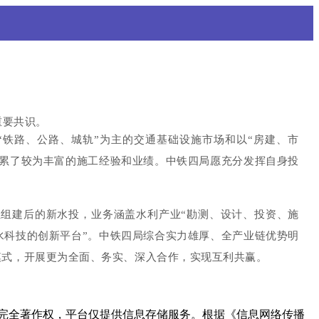
重要共识。
铁路、公路、城轨”为主的交通基础设施市场和以“房建、市
积累了较为丰富的施工经验和业绩。中铁四局愿充分发挥自身投
组建后的新水投，业务涵盖水利产业“勘测、设计、投资、施
水科技的创新平台”。中铁四局综合实力雄厚、全产业链优势明
模式，开展更为全面、务实、深入合作，实现互利共赢。
完全著作权，平台仅提供信息存储服务。根据《信息网络传播