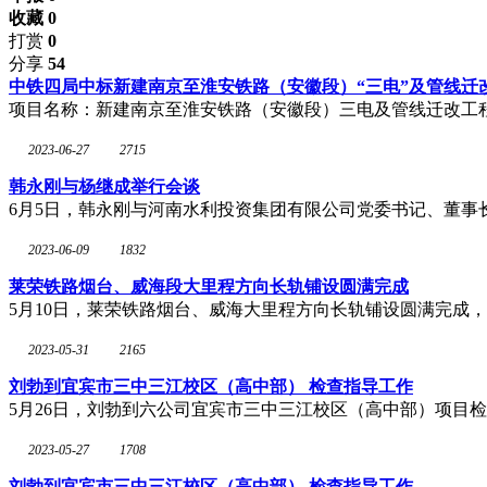
收藏 0
打赏
0
分享
54
中铁四局中标新建南京至淮安铁路（安徽段）“三电”及管线迁
项目名称：新建南京至淮安铁路（安徽段）三电及管线迁改工
2023-06-27
2715
韩永刚与杨继成举行会谈
6月5日，韩永刚与河南水利投资集团有限公司党委书记、董
2023-06-09
1832
莱荣铁路烟台、威海段大里程方向长轨铺设圆满完成
5月10日，莱荣铁路烟台、威海大里程方向长轨铺设圆满完成
2023-05-31
2165
刘勃到宜宾市三中三江校区（高中部） 检查指导工作
5月26日，刘勃到六公司宜宾市三中三江校区（高中部）项目
2023-05-27
1708
刘勃到宜宾市三中三江校区（高中部） 检查指导工作