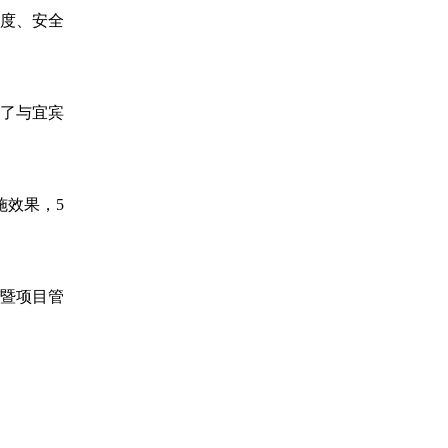
进度、安全
顾了与宜宾
施效果，5
理暨项目管