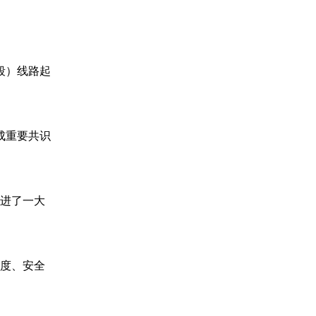
段）线路起
成重要共识
迈进了一大
进度、安全