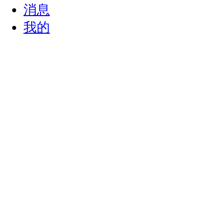
消息
我的