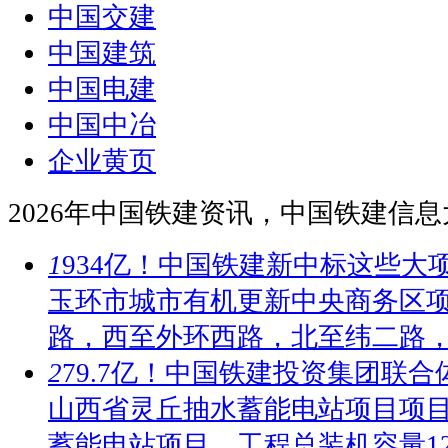
中国交建
中国建筑
中国电建
中国中冶
企业黄页
2026年中国铁建资讯，中国铁建信息
1
934亿！中国铁建新中标这些大
玉环市城市有机更新中央商务区
路，西至外环西路，北至纬二路
2
79.7亿！中国铁建投资集团联
山西省灵丘抽水蓄能电站项目项
蓄能电站项目，工程总装机容量1