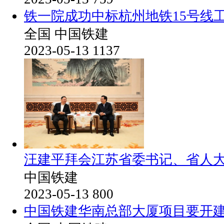
铁一院成功中标杭州地铁15号线
全国
中国铁建
2023-05-13
1137
汪建平拜会江苏省委书记、省人
中国铁建
2023-05-13
800
中国铁建华南总部大厦项目要开