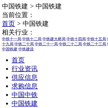
中国铁建
>
中国铁建
当前位置：
首页
>
中国铁建
相关行业：
中铁十一局
中铁十二局
中铁建大桥局
中铁十四局
中铁十五局
十九局
中铁二十局
中铁二十一局
中铁二十二局
中铁二十三局
中国铁建
中铁建设
首页
行业资讯
供应信息
求购信息
中国中铁
中国铁建