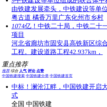
9
中铁建设等单位组成的联合体中标
由铁建发展牵头，中铁建设等单
粤古道 橘香万里广东化州市乡村
10
74亿！中铁二十局，中铁二十
项目
河北省廊坊市固安县高铁新区综合
工程。建设道路工程42.937km，
重点推荐
推荐
综合
人气
评论
点赞
中国铁建搜索
中国铁建分类
中国铁建首页
中标！澜沧江畔，中国铁建开启大
式
全国
中国铁建