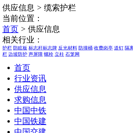
供应信息
>
缆索护栏
当前位置：
首页
>
供应信息
相关行业：
护栏
防眩板
标志杆标志牌
反光材料
防撞桶
收费岗亭
道钉
隔
栏
边坡防护
声屏障
螺栓
立柱
石笼网
首页
行业资讯
供应信息
求购信息
中国中铁
中国铁建
中国交建