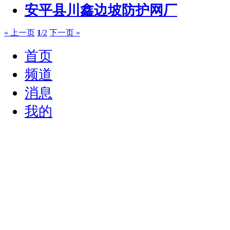
安平县川鑫边坡防护网厂
« 上一页
1
/2
下一页 »
首页
频道
消息
我的