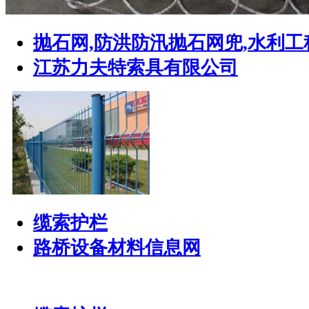
抛石网,防洪防汛抛石网兜,水利
江苏力夫特索具有限公司
缆索护栏
路桥设备材料信息网