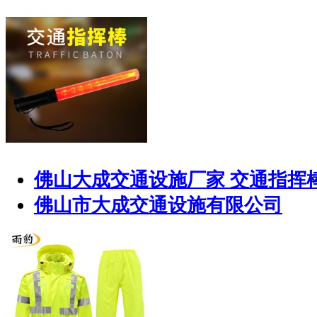
佛山大成交通设施厂家 交通指挥
佛山市大成交通设施有限公司