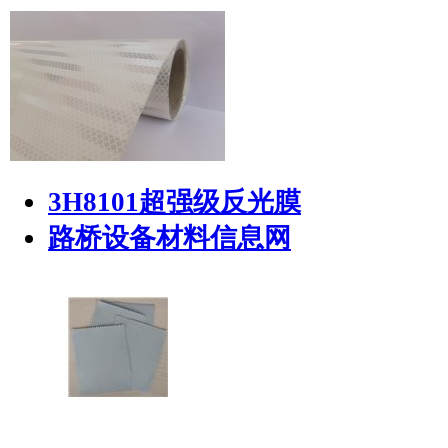
3H8101超强级反光膜
路桥设备材料信息网