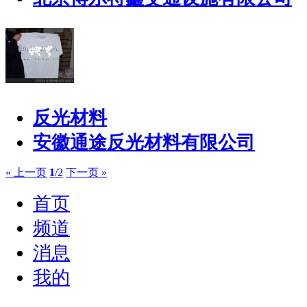
反光材料
安徽通途反光材料有限公司
« 上一页
1
/2
下一页 »
首页
频道
消息
我的