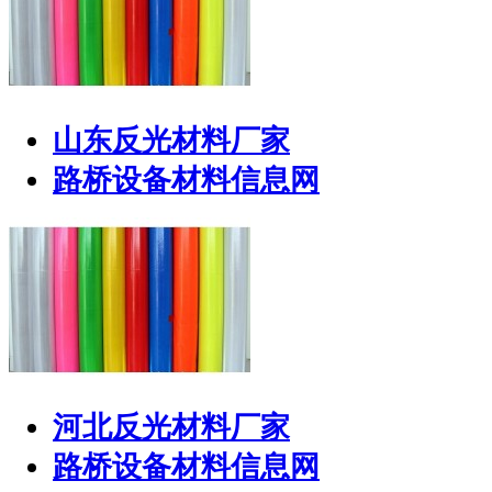
山东反光材料厂家
路桥设备材料信息网
河北反光材料厂家
路桥设备材料信息网