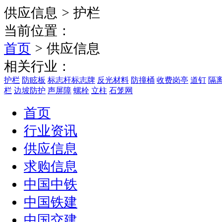
供应信息
>
护栏
当前位置：
首页
>
供应信息
相关行业：
护栏
防眩板
标志杆标志牌
反光材料
防撞桶
收费岗亭
道钉
隔
栏
边坡防护
声屏障
螺栓
立柱
石笼网
首页
行业资讯
供应信息
求购信息
中国中铁
中国铁建
中国交建