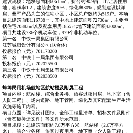
建设规模：地块总面积60615㎡，折合约90.9亩，出让居住用
地，容积率1.2，建筑密度30%，绿化率30%，规划建设以洋
房、叠墅产品为主的住宅小区，小区总户数约为519户。本项
目总建筑面积116738㎡，其中地上建筑面积72738㎡，主要包
括住宅70883㎡以及配套用房1855㎡;地下建筑面积43000㎡。
项目共建设736个机动车位，979个非机动车位。
第一名：中铁一局集团有限公司
江苏城归设计有限公司(联合体)
投标报价（元）701178200
第二名：中铁十一局集团有限公司
投标报价（元）702025500
第三名：中铁十七局集团有限公司
投标报价（元）702838500
蚌埠民用机场航站区航站楼及附属工程
项目内容：航站楼、综合业务楼、旅客过夜用房、地下室（含
人防工程）、场内道路、地下管网、绿化及其它配套生产生活
设施等施工内容。
项目范围：详见设计图纸、全部工程量清单、招标文件及附件
（含答疑补遗文件）等文件所示范围。
项目规模：总建筑面积约7.8万平方米，航站楼（2.6万平方
米）、综合业务楼、旅客过夜用房、地下室（含人防工程）、