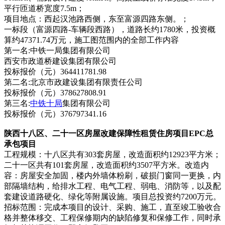
平行匝道桥宽度7.5m；
项目地点：西起汉池路西侧，东至富源四路东侧。；
一标段（富源四路-车辆段西路），道路长约1780米，投资概
算约47371.74万元，施工图范围内的全部工作内容
第一名:中铁一局集团有限公司
西安市政道桥建设集团有限公司
投标报价（元）364411781.98
第二名:北京市政建设集团有限责任公司
投标报价（元）378627808.91
第三名:
中铁十局
集团有限公司
投标报价（元）376797341.16
陕西十八区、二十一区房屋改建保障性租赁住房项目EPC总
承包项目
工程规模：十八区共有303套房屋，改造面积约12923平方米；
二十一区共有101套房屋，改造面积约3507平方米。改造内
容：房屋安全加固，楼内外墙体粉刷，破损门窗同一更换，内
部隔墙结构，给排水工程、电气工程、弱电、消防等，以及配
套建设道路硬化、绿化等附属设施。项目总投资约7200万元。
招标范围：完成本项目的设计、采购、施工，直至竣工验收合
格并整体移交、工程保修期内的缺陷修复和保修工作，同时承