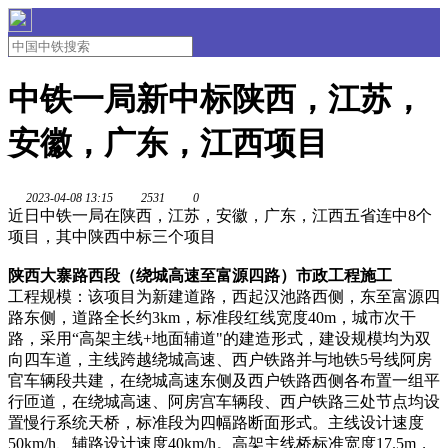
中铁一局新中标陕西，江苏，
安徽，广东，江西项目
2023-04-08 13:15
2531
0
近日中铁一局在陕西，江苏，安徽，广东，江西五省连中8个
项目，其中陕西中标三个项目
陕西大寨路西段（绕城高速至富源四路）市政工程施工
工程规模：该项目为新建道路，西起汉池路西侧，东至富源四
路东侧，道路全长约3km，标准段红线宽度40m，城市次干
路，采用“高架主线+地面辅道"的建造形式，建设规模均为双
向四车道，主线跨越绕城高速、西户铁路并与地铁5号线阿房
官车辆段共建，在绕城高速东侧及西户铁路西侧各布置一组平
行匝道，在绕城高速、阿房宫车辆段、西户铁路三处节点均设
置慢行系统天桥，标准段为四幅路断面形式。主线设计速度
50km/h、辅路设计速度40km/h。高架主线桥标准宽度17.5m，