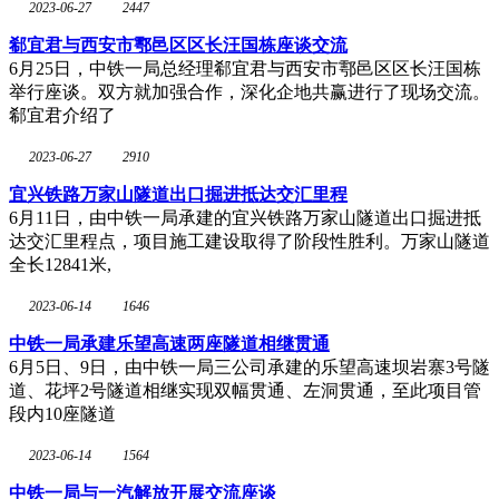
2023-06-27
2447
郗宜君与西安市鄠邑区区长汪国栋座谈交流
6月25日，中铁一局总经理郗宜君与西安市鄠邑区区长汪国栋
举行座谈。双方就加强合作，深化企地共赢进行了现场交流。
郗宜君介绍了
2023-06-27
2910
宜兴铁路万家山隧道出口掘进抵达交汇里程
6月11日，由中铁一局承建的宜兴铁路万家山隧道出口掘进抵
达交汇里程点，项目施工建设取得了阶段性胜利。万家山隧道
全长12841米,
2023-06-14
1646
中铁一局承建乐望高速两座隧道相继贯通
6月5日、9日，由中铁一局三公司承建的乐望高速坝岩寨3号隧
道、花坪2号隧道相继实现双幅贯通、左洞贯通，至此项目管
段内10座隧道
2023-06-14
1564
中铁一局与一汽解放开展交流座谈