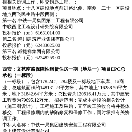
担相关协调工作，即交钥匙工程。；
项目地点：十八区建设地点前进路北侧、南侧，二十一区建设
地点西飞民生路中段西侧；
第一名:中铁一局集团第二工程有限公司
中联西北工程设计研究院有限公司
投标报价（元）61631014.00
第二名:鸿川建筑产业集团有限公司
投标报价（元）62483025.00
第三名:诚捷祥集团有限公司
投标报价（元）62248259.00
西安：文苑南路保障性租赁住房一期（地块一）项目EPC总
承包（一标段）
（一标段），包含17#-24#、28#楼及一标段地下车库、1#商
业，总建筑面积约148131.23平方米，其中地上116288.59平方
米，地下31842.64平方米；总投资为120516.41万元，其中建安
工程费为79695.12万元。 招标范围：完成本标段的相关设计
（施工图设计）、工程施工及采购，直至竣工验收合格并整体
移交、工程保修期内的缺陷修复和保修工作，同时承担有关协
调工作。
中标人名称：中铁一局集团建筑安装工程有限公司
鼎正建筑设计有限公司