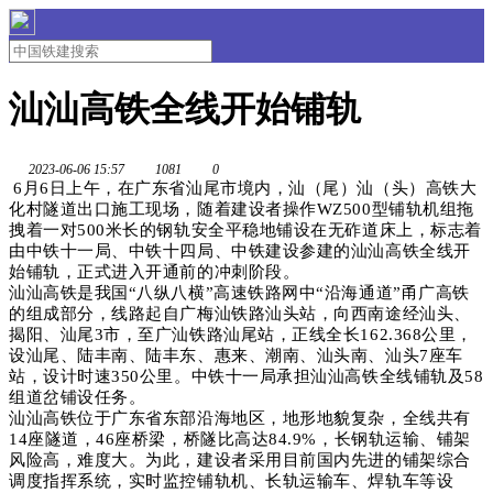
汕汕高铁全线开始铺轨
2023-06-06 15:57
1081
0
6月6日上午，在广东省汕尾市境内，汕（尾）汕（头）高铁大
化村隧道出口施工现场，随着建设者操作WZ500型铺轨机组拖
拽着一对500米长的钢轨安全平稳地铺设在无砟道床上，标志着
由中铁十一局、中铁十四局、中铁建设参建的汕汕高铁全线开
始铺轨，正式进入开通前的冲刺阶段。
汕汕高铁是我国“八纵八横”高速铁路网中“沿海通道”甬广高铁
的组成部分，线路起自广梅汕铁路汕头站，向西南途经汕头、
揭阳、汕尾3市，至广汕铁路汕尾站，正线全长162.368公里，
设汕尾、陆丰南、陆丰东、惠来、潮南、汕头南、汕头7座车
站，设计时速350公里。中铁十一局承担汕汕高铁全线铺轨及58
组道岔铺设任务。
汕汕高铁位于广东省东部沿海地区，地形地貌复杂，全线共有
14座隧道，46座桥梁，桥隧比高达84.9%，长钢轨运输、铺架
风险高，难度大。为此，建设者采用目前国内先进的铺架综合
调度指挥系统，实时监控铺轨机、长轨运输车、焊轨车等设