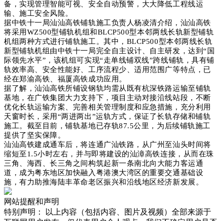
备，实现管理智能可视、安全自动预警，大大降低工程线运
输、施工安全风险。
据中铁十一局汕汕高铁铺轨施工负责人杨凌清介绍，汕汕高铁
将采用WZ500型铺轨机组和BLCP500型本邻两线长轨新型铺轨
机组两种方式进行铺轨施工。其中，BLCP500型本邻两线长轨
新型铺轨机组由中铁十一局完全自主设计、自主研发，达到“国
际领先水平”，该机组可实现“走单线铺双线”跨线铺轨，具有铺
轨效率高、安全性能好、工序流程少、适用范围广等特点，已
经在郑渝高铁、福厦高铁成功应用。
据了解，汕汕高铁所铺设钢轨均需从既有杭深铁路运输至铺轨
基地，在广铁集团大力支持下，项目主动对接沿线站段，不断
优化长轨运输方案、完善相关管理制度和应急措施，充分利用
天窗时长，采用“两进两出”运轨方式，保证了长轨存储和铺轨
施工。截至目前，铺轨基地已存轨87.5公里，为后续铺轨施工
提供了坚实保障。
汕汕高铁建成通车后，将连通广汕铁路，从广州至汕头时间将
缩短至1.5小时左右，并与即将建设的汕漳高铁连接，从而在珠
三角、海西、长三角之间构筑起新一条南北向大能力客运通
道，成为粤东地区加快融入粤港澳大湾区的重要交通基础设
施，有力助推海陆丰革命老区振兴和沿线地区经济新发展。
网站提醒和声明
特别声明：
以上内容（包括内容、图片及视频）全部来源于