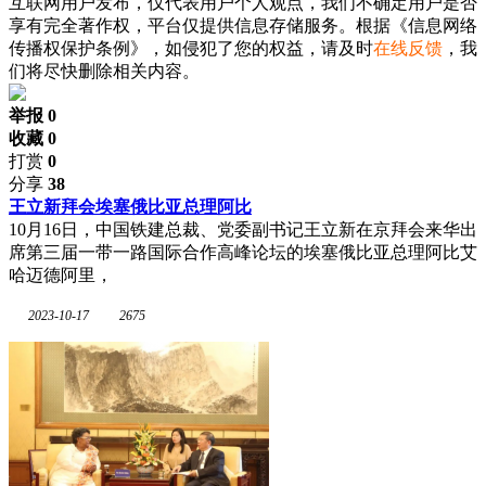
互联网用户发布，仅代表用户个人观点，我们不确定用户是否
享有完全著作权，平台仅提供信息存储服务。根据《信息网络
传播权保护条例》，如侵犯了您的权益，请及时
在线反馈
，我
们将尽快删除相关内容。
举报 0
收藏 0
打赏
0
分享
38
王立新拜会埃塞俄比亚总理阿比
10月16日，中国铁建总裁、党委副书记王立新在京拜会来华出
席第三届一带一路国际合作高峰论坛的埃塞俄比亚总理阿比艾
哈迈德阿里，
2023-10-17
2675