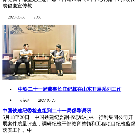
腐倡廉宣传教
2023-05-30
1988
中铁二十一局董事长庄纪栋在山东开展系列工作
0评论
2023-05-25
中国铁建纪委检查组到二十一局督导调研
5月18至20日，中国铁建纪委副书记钱桂林一行到集团公司开
展案件质量评查，调研纪检干部教育整顿和工程项目纪检监督
落实工作。中