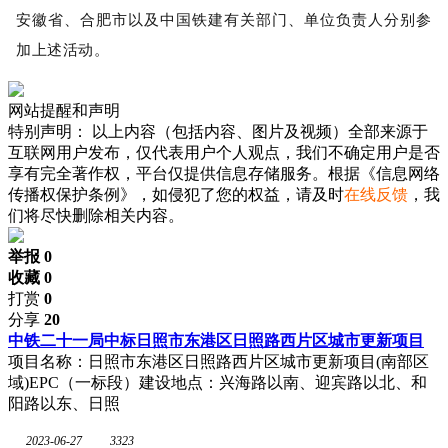
安徽省、合肥市以及中国铁建有关部门、单位负责人分别参
加上述活动。
网站提醒和声明
特别声明：
以上内容（包括内容、图片及视频）全部来源于
互联网用户发布，仅代表用户个人观点，我们不确定用户是否
享有完全著作权，平台仅提供信息存储服务。根据《信息网络
传播权保护条例》，如侵犯了您的权益，请及时
在线反馈
，我
们将尽快删除相关内容。
举报 0
收藏 0
打赏
0
分享
20
中铁二十一局中标日照市东港区日照路西片区城市更新项目
项目名称：日照市东港区日照路西片区城市更新项目(南部区
域)EPC（一标段）建设地点：兴海路以南、迎宾路以北、和
阳路以东、日照
2023-06-27
3323