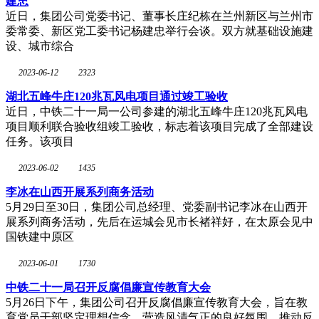
建忠
近日，集团公司党委书记、董事长庄纪栋在兰州新区与兰州市
委常委、新区党工委书记杨建忠举行会谈。双方就基础设施建
设、城市综合
2023-06-12
2323
湖北五峰牛庄120兆瓦风电项目通过竣工验收
近日，中铁二十一局一公司参建的湖北五峰牛庄120兆瓦风电
项目顺利联合验收组竣工验收，标志着该项目完成了全部建设
任务。该项目
2023-06-02
1435
李冰在山西开展系列商务活动
5月29日至30日，集团公司总经理、党委副书记李冰在山西开
展系列商务活动，先后在运城会见市长褚祥好，在太原会见中
国铁建中原区
2023-06-01
1730
中铁二十一局召开反腐倡廉宣传教育大会
5月26日下午，集团公司召开反腐倡廉宣传教育大会，旨在教
育党员干部坚定理想信念，营造风清气正的良好氛围，推动反