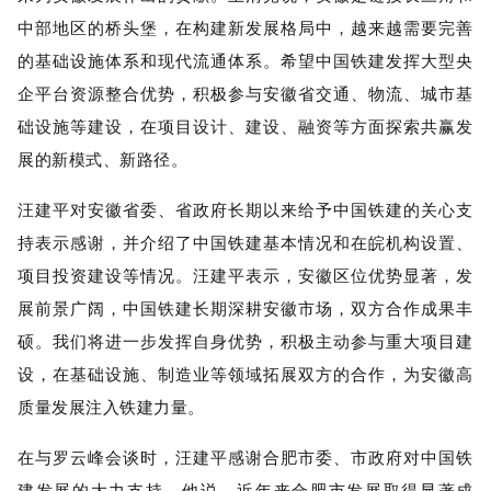
中部地区的桥头堡，在构建新发展格局中，越来越需要完善
的基础设施体系和现代流通体系。希望中国铁建发挥大型央
企平台资源整合优势，积极参与安徽省交通、物流、城市基
础设施等建设，在项目设计、建设、融资等方面探索共赢发
展的新模式、新路径。
汪建平对安徽省委、省政府长期以来给予中国铁建的关心支
持表示感谢，并介绍了中国铁建基本情况和在皖机构设置、
项目投资建设等情况。汪建平表示，安徽区位优势显著，发
展前景广阔，中国铁建长期深耕安徽市场，双方合作成果丰
硕。我们将进一步发挥自身优势，积极主动参与重大项目建
设，在基础设施、制造业等领域拓展双方的合作，为安徽高
质量发展注入铁建力量。
在与罗云峰会谈时，汪建平感谢合肥市委、市政府对中国铁
建发展的大力支持。他说，近年来合肥市发展取得显著成