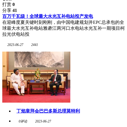
打赏
0
分享
41
百万千瓦级！全球最大水光互补电站投产发电
在迎峰度夏关键时刻刚刚，由中国电建规划并EPC总承包的全
球最大水光互补电站雅砻江两河口水电站水光互补一期项目柯
拉光伏电站投
2023-06-27
2441
丁焰章拜会巴巴多斯总理莫特利
0评论
2023-06-27