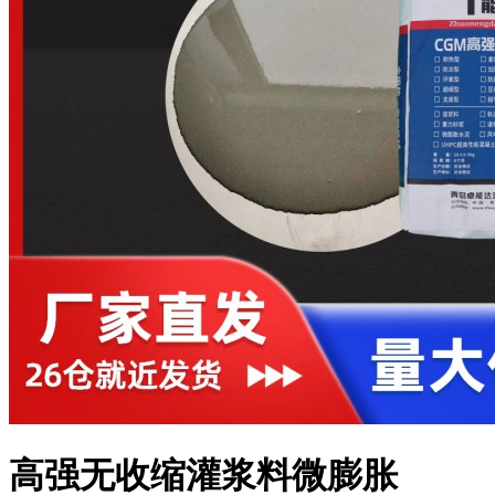
高强无收缩灌浆料微膨胀