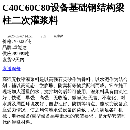
C40C60C80设备基础钢结构梁
柱二次灌浆料
2026-05-07 14:51
199
0询价
价格:
￥0.00
/吨
品牌:卓能达
供应:99999吨
发货:2天内
发送询价
高强无收缩灌浆料是以高强石英砂作为骨料，以水泥作为结合
剂，辅以高流态、微膨胀、防离析等物质配制而成。它在施工
现场加人适量的水，搅拌均匀后即可使用。灌浆料具有自流性
好，快硬、早强、高强、无收缩、微膨胀; 无害、不老化、对
水质及周围环境友好，自密性好、防锈等特点。能改变设备底
座受力情况，使之均匀地承受设备的荷载，从而满足各种机
械，电器设备(重型设备高精磨床)的安装要求，是无垫安装时
代的灌浆材料。