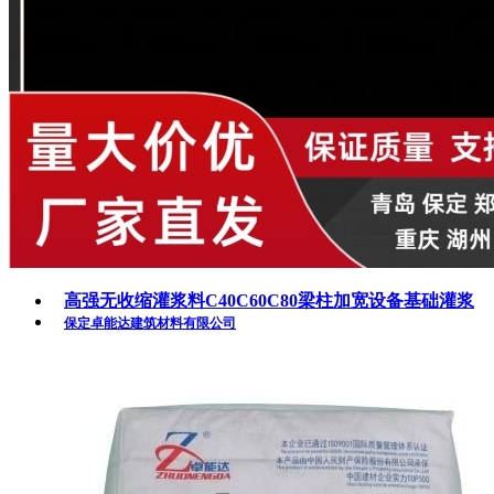
高强无收缩灌浆料C40C60C80梁柱加宽设备基础灌浆
保定卓能达建筑材料有限公司