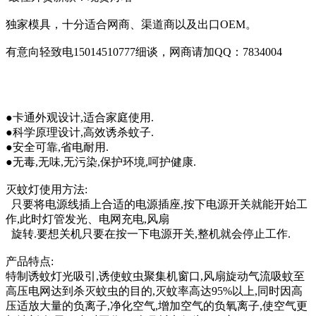
独家模具，十分适合网商、渠道商以及出口OEM。
有意向轻致电15014510777细谈，网商请加QQ：7834004
●卡通外观设计,适合家庭使用.
●科学原理设计,高效诱杀蚊子.
●安全可靠,省电耐用.
●无毒,无味,无污染,保护环境,呵护健康.
灭蚊灯使用方法:
只要将电源线插上合适的电源插座,按下电源开关就能开始工
作,此时灯管发光、电网充电,风扇
旋转.要想关机只要在按一下电源开关,整机就会停止工作.
产品特点:
特制诱蚊灯光吸引,诱使蚊虫聚集机窗口,风扇旋动气流吸蚊至
高压电网达到杀灭蚊虫的目的,灭蚊率高达95%以上,同时因高
压适放大量的负离子,净化空气,增加空气的负氧离子,使空气更