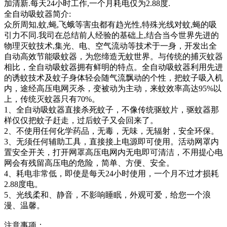
加清新.每天24小时工作,一个月耗电仅为2.88度.
全自动吸蚊器简介:
众所周知,蚊,蝇,飞蛾等害虫都有趋光性,特殊光线对蚊,蝇的吸
引力不同.我司在总结前人经验的基础上,结合当今世界先进的
物理灭蚊技术,集光、电、空气流动等技术于一身，开发出全
自动高效节能吸蚊器，为您缔造无蚊世界。与传统的捕灭蚊器
相比，全自动吸蚊器拥有鲜明的特点。全自动吸蚊器利用先进
的诱蚊技术及蚊子身体轻会随气流飘动的个性，把蚊子吸入机
内，途经高压电网灭杀，变被动为主动，来蚊效率高达95%以
上，传统灭蚊器只有70%。
1、全自动吸蚊器直接杀死蚊子，不像传统驱蚊片，驱蚊器那
样仅仅把蚊子赶走，过后蚊子又会回来了。
2、不使用任何化学药品，无毒，无味，无辐射，安全环保。
3、无须任何辅助工具，直接接上电源即可使用。活动网罩内
置安全开关，打开网罩高压电网内无电即可清洁，不用提心电
网会有残留高压电的危险，简单、方便、安全。
4、耗电非常低，即使是每天24小时使用，一个月不过才损耗
2.88度电。
5、光线柔和、静音，不影响睡眠，外观可爱，给您一个浪
漫、温馨。
注意事项：