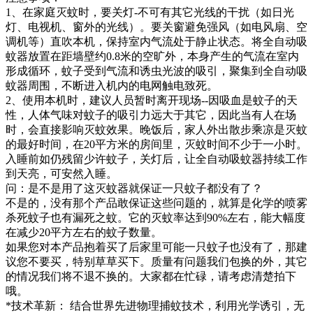
1、在家庭灭蚊时，要关灯-不可有其它光线的干扰（如日光
灯、电视机、窗外的光线）。要关窗避免强风（如电风扇、空
调机等）直吹本机，保持室内气流处于静止状态。将全自动吸
蚊器放置在距墙壁约0.8米的空旷外，本身产生的气流在室内
形成循环，蚊子受到气流和诱虫光波的吸引，聚集到全自动吸
蚊器周围，不断进入机内的电网触电致死。
2、使用本机时，建议人员暂时离开现场--因吸血是蚊子的天
性，人体气味对蚊子的吸引力远大于其它，因此当有人在场
时，会直接影响灭蚊效果。晚饭后，家人外出散步乘凉是灭蚊
的最好时间，在20平方米的房间里，灭蚊时间不少于一小时。
入睡前如仍残留少许蚊子，关灯后，让全自动吸蚊器持续工作
到天亮，可安然入睡。
问：是不是用了这灭蚊器就保证一只蚊子都没有了？
不是的，没有那个产品敢保证这些问题的，就算是化学的喷雾
杀死蚊子也有漏死之蚊。它的灭蚊率达到90%左右，能大幅度
在减少20平方左右的蚊子数量。
如果您对本产品抱着买了后家里可能一只蚊子也没有了，那建
议您不要买，特别草草买下。质量有问题我们包换的外，其它
的情况我们将不退不换的。大家都在忙碌，请考虑清楚拍下
哦。
*技术革新： 结合世界先进物理捕蚊技术，利用光学诱引，无