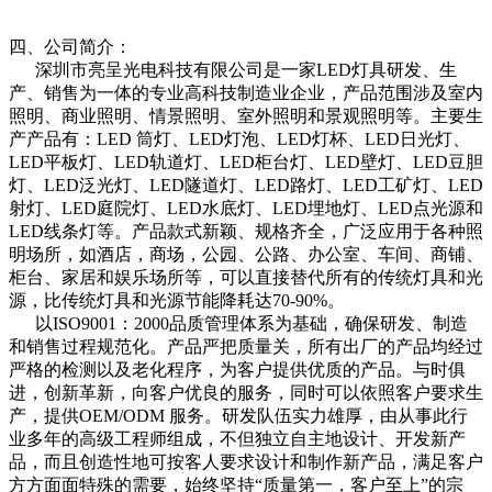
四、公司简介：
深圳市亮呈光电科技有限公司是一家LED灯具研发、生
产、销售为一体的专业高科技制造业企业，产品范围涉及室内
照明、商业照明、情景照明、室外照明和景观照明等。主要生
产产品有：LED 筒灯、LED灯泡、LED灯杯、LED日光灯、
LED平板灯、LED轨道灯、LED柜台灯、LED壁灯、LED豆胆
灯、LED泛光灯、LED隧道灯、LED路灯、LED工矿灯、LED
射灯、LED庭院灯、LED水底灯、LED埋地灯、LED点光源和
LED线条灯等。产品款式新颖、规格齐全，广泛应用于各种照
明场所，如酒店，商场，公园、公路、办公室、车间、商铺、
柜台、家居和娱乐场所等，可以直接替代所有的传统灯具和光
源，比传统灯具和光源节能降耗达70-90%。
以ISO9001：2000品质管理体系为基础，确保研发、制造
和销售过程规范化。产品严把质量关，所有出厂的产品均经过
严格的检测以及老化程序，为客户提供优质的产品。与时俱
进，创新革新，向客户优良的服务，同时可以依照客户要求生
产，提供OEM/ODM 服务。研发队伍实力雄厚，由从事此行
业多年的高级工程师组成，不但独立自主地设计、开发新产
品，而且创造性地可按客人要求设计和制作新产品，满足客户
方方面面特殊的需要，始终坚持“质量第一，客户至上”的宗