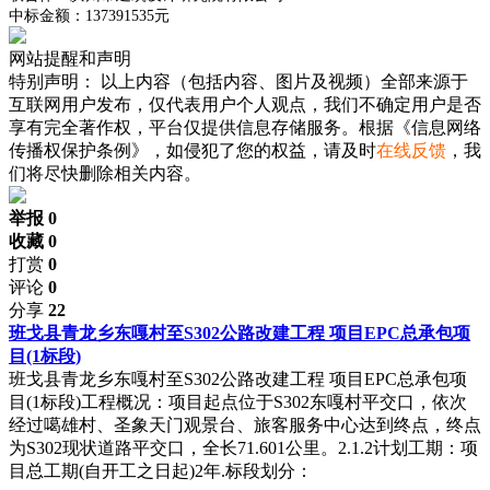
中标金额：137391535元
网站提醒和声明
特别声明：
以上内容（包括内容、图片及视频）全部来源于
互联网用户发布，仅代表用户个人观点，我们不确定用户是否
享有完全著作权，平台仅提供信息存储服务。根据《信息网络
传播权保护条例》，如侵犯了您的权益，请及时
在线反馈
，我
们将尽快删除相关内容。
举报 0
收藏 0
打赏
0
评论
0
分享
22
班戈县青龙乡东嘎村至S302公路改建工程 项目EPC总承包项
目(1标段)
班戈县青龙乡东嘎村至S302公路改建工程 项目EPC总承包项
目(1标段)工程概况：项目起点位于S302东嘎村平交口，依次
经过噶雄村、圣象天门观景台、旅客服务中心达到终点，终点
为S302现状道路平交口，全长71.601公里。2.1.2计划工期：项
目总工期(自开工之日起)2年.标段划分：