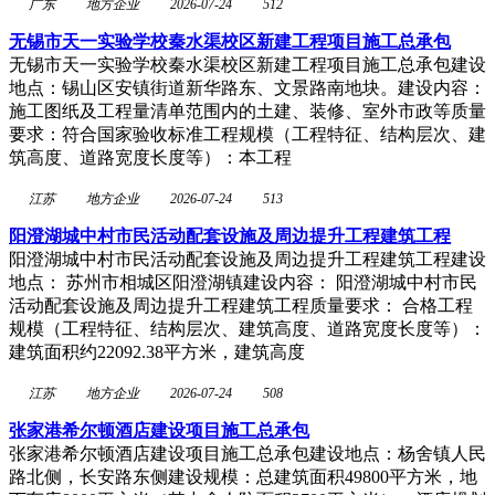
广东
地方企业
2026-07-24
512
无锡市天一实验学校秦水渠校区新建工程项目施工总承包
无锡市天一实验学校秦水渠校区新建工程项目施工总承包建设
地点：锡山区安镇街道新华路东、文景路南地块。建设内容：
施工图纸及工程量清单范围内的土建、装修、室外市政等质量
要求：符合国家验收标准工程规模（工程特征、结构层次、建
筑高度、道路宽度长度等）：本工程
江苏
地方企业
2026-07-24
513
阳澄湖城中村市民活动配套设施及周边提升工程建筑工程
阳澄湖城中村市民活动配套设施及周边提升工程建筑工程建设
地点： 苏州市相城区阳澄湖镇建设内容： 阳澄湖城中村市民
活动配套设施及周边提升工程建筑工程质量要求： 合格工程
规模（工程特征、结构层次、建筑高度、道路宽度长度等）：
建筑面积约22092.38平方米，建筑高度
江苏
地方企业
2026-07-24
508
张家港希尔顿酒店建设项目施工总承包
张家港希尔顿酒店建设项目施工总承包建设地点：杨舍镇人民
路北侧，长安路东侧建设规模：总建筑面积49800平方米，地