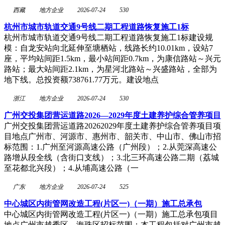
西藏
地方企业
2026-07-24
530
杭州市城市轨道交通9号线二期工程道路恢复施工1标
杭州市城市轨道交通9号线二期工程道路恢复施工1标建设规
模：自龙安站向北延伸至塘栖站，线路长约10.01km，设站7
座，平均站间距1.5km，最小站间距0.7km，为康信路站～兴元
路站；最大站间距2.1km，为星河北路站～兴盛路站，全部为
地下线。总投资额738761.77万元。建设地点
浙江
地方企业
2026-07-24
530
广州交投集团营运道路2026—2029年度土建养护综合管养项目
广州交投集团营运道路20262029年度土建养护综合管养项目项
目地点广州市、河源市、惠州市、韶关市、中山市、佛山市招
标范围：1.广州至河源高速公路（广州段）；2.从莞深高速公
路增从段全线（含街口支线）；3.北三环高速公路二期（荔城
至花都北兴段）；4.从埔高速公路（一
广东
地方企业
2026-07-24
525
中心城区内街管网改造工程(片区一)（一期）施工总承包
中心城区内街管网改造工程(片区一)（一期）施工总承包项目
地点广州市越秀区、海珠区招标范围：本工程包括对广州市越