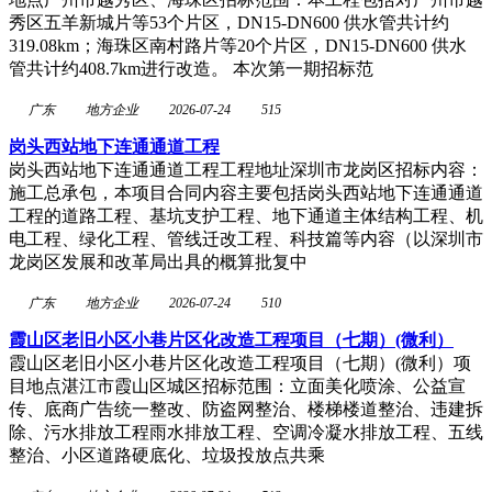
秀区五羊新城片等53个片区，DN15-DN600 供水管共计约
319.08km；海珠区南村路片等20个片区，DN15-DN600 供水
管共计约408.7km进行改造。 本次第一期招标范
广东
地方企业
2026-07-24
515
岗头西站地下连通通道工程
岗头西站地下连通通道工程工程地址深圳市龙岗区招标内容：
施工总承包，本项目合同内容主要包括岗头西站地下连通通道
工程的道路工程、基坑支护工程、地下通道主体结构工程、机
电工程、绿化工程、管线迁改工程、科技篇等内容（以深圳市
龙岗区发展和改革局出具的概算批复中
广东
地方企业
2026-07-24
510
霞山区老旧小区小巷片区化改造工程项目（七期）(微利）
霞山区老旧小区小巷片区化改造工程项目（七期）(微利）项
目地点湛江市霞山区城区招标范围：立面美化喷涂、公益宣
传、底商广告统一整改、防盗网整治、楼梯楼道整治、违建拆
除、污水排放工程雨水排放工程、空调冷凝水排放工程、五线
整治、小区道路硬底化、垃圾投放点共乘