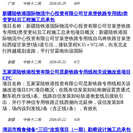
广东
中铁十二局
2026-05-29
609
新疆陆铁港国际物流中心投资有限公司甘泉堡铁路专用线I类
变更站后工程施工总承包
项目名称：新疆陆铁港国际物流中心投资有限公司甘泉堡铁路
专用线I类变更站后工程施工总承包项目概况：新疆陆铁港国
际物流中心投资有限公司甘泉堡铁路专用线自乌将铁路甘泉堡
站西端甘泉堡Ⅰ场3道引出，接轨里程K35＋972.08，向东北走
行跨越规划道路，平行甘霖南街设国际
新疆
中铁十二局
2026-05-22
672
五家渠陆铁港投资有限公司昆新铁路专用线相关设施改造项目
EPC
项目名称：五家渠陆铁港投资有限公司昆新铁路专用线相关设
施改造项目EPC项目概况：在既有信发装卸站南侧设置贯通式
翻车机作业线1条。线路自信发装卸站轨道衡套线后接轨引
出，并行于神信专用铁路正线西侧向北延伸，设信发装卸Ⅱ
场，场内设到发线2条（含正线1条），有效长
新疆
中铁十二局
2026-05-22
618
清远市粮食储备“三旧”改造项目（一期）勘察设计施工总承包