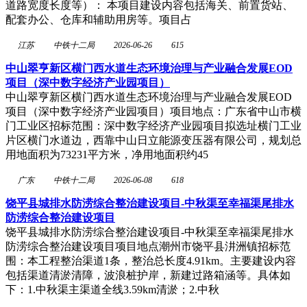
道路宽度长度等）： 本项目建设内容包括海关、前置货站、
配套办公、仓库和辅助用房等。项目占
江苏
中铁十二局
2026-06-26
615
中山翠亨新区横门西水道生态环境治理与产业融合发展EOD
项目（深中数字经济产业园项目）
中山翠亨新区横门西水道生态环境治理与产业融合发展EOD
项目（深中数字经济产业园项目）项目地点：广东省中山市横
门工业区招标范围：深中数字经济产业园项目拟选址横门工业
片区横门水道边，西靠中山日立能源变压器有限公司，规划总
用地面积为73231平方米，净用地面积约45
广东
中铁十二局
2026-06-08
618
饶平县城排水防涝综合整治建设项目-中秋渠至幸福渠尾排水
防涝综合整治建设项目
饶平县城排水防涝综合整治建设项目-中秋渠至幸福渠尾排水
防涝综合整治建设项目项目地点潮州市饶平县汫洲镇招标范
围：本工程整治渠道1条，整治总长度4.91km。主要建设内容
包括渠道清淤清障，波浪桩护岸，新建过路箱涵等。具体如
下：1.中秋渠主渠道全线3.59km清淤；2.中秋