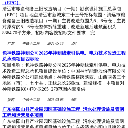
（EPC）
清远市粮食储备三旧改造项目（一期）勘察设计施工总承包
（EPC）项目地点清远市新城东二十三号招标范围：清远市粮
食储备三旧改造项目（一期）主要改造范围为5、6号仓，主要
对原有的5、6号仓整体拆除重建，改造新建后建筑面积为
8364.70平方米。招标内容按招标文件要求，完
广东
中铁十二局
2026-05-18
597
包神铁路神朔公司2025年神朔线牵引供电、电力技术改造工程
总承包项目四标段
项目名称：包神铁路神朔公司2025年神朔线牵引供电、电力技
术改造工程总承包项目建设单位：中国神华能源股份有限公司
神朔铁路分公司建设地点：神朔铁路横跨陕西、山西两省三个
地区（市）、七个县，正线总长266km。建设规模：本项目对
神朔铁路K0+470~K265+278范围内牵引供
陕西
中铁十二局
2026-05-06
603
广东省阳山县产业园园区基础设施工程--污水处理设施及管网
工程和运营服务项目
广东省阳山县产业园园区基础设施工程--污水处理设施及管网
工程和运营服务项目项目地点位于广东省清远市阳山县建设规