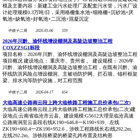
模及主要内容：新建工业污水处理厂及配套污水管，污水厂设
计处理规模0.3万吨/日，采用格栅集水池+细格栅+沉砂池+厌
氧池+缺氧池+好氧池+二沉池+混凝沉淀
中铁十二局
2026-05-06
559
2026年川黔、渝怀线增设棚洞及高陡边坡整治工程
CQXZZSG1标段
项目名称：2026年川黔、渝怀线增设棚洞及高陡边坡整治工程
项目概况 建设地点： 重庆市、贵州省 。 建设规模： 2026年
川黔、渝怀线增设棚洞及高陡边坡整治工程，在既有川黔、渝
怀线防洪风险点增设棚洞、主被动防护网、拦石墙、锚杆框架
梁、排水沟等防护设施，对工程范围
中铁十二局
2026-04-17
654
大临高速公路南云段上跨大临铁路工程施工总价承包(二次)
大临高速公路南云段上跨大临铁路工程施工总价承包(二次)建
设地点:云南省临沧市云县。建设规模:G5612大理至临沧高速
公路南涧至云县段右线K190+646.8一K190+939、左线
ZK190+660.4一ZK190+952.6，涉铁工程路线长右i线292.2m、
左线292.2m。涉铁段桥梁的桥梁孔跨布置及结构形