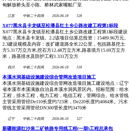
甸解放桥头至小陈、桥林武家嘴船厂至
江苏
中铁二十四局
2026-06-18
528
X077黑水县卡龙镇至松潘县红土乡公路改建工程第1标段
X077黑水县卡龙镇至松潘县红土乡公路改建工程第1标段建设
地点：黑水县卡龙镇。2.2该项目估算总投资：15489.96万元。
2.3建设规模及内容：改扩建道路全长22公里，包括路基挖土
方5.317万立方米,挖石方12.48万立方米,路基填方15.69万立方
米，路基排水及防护工程1.331万立方
四川
中铁二十四局
2026-06-18
518
本溪水洞基础设施建设综合管网改造项目施工
本溪水洞基础设施建设综合管网改造项目施工建设地点：辽宁
省本溪市本溪满族自治县本溪水洞风景区内。招标范围：给水
工程，排水工程，电力工程，电信工程，管网综合。给水管线
主管采用管径De110长度约723米，De220长度约4084米。污水
管线主管采用管径DN300管长度约3470米
辽宁
中铁二十四局
2026-06-10
527
新疆能源红沙泉二矿铁路专用线工程(一期)工程总承包