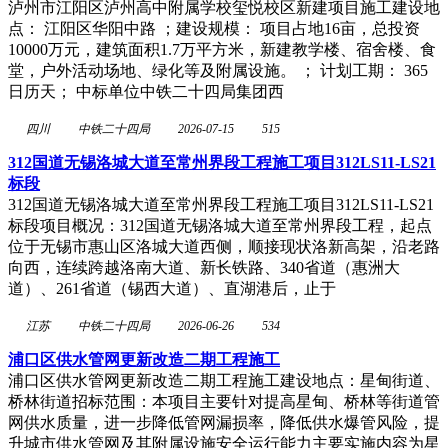
泸州市江阳区泸州高中附属学校玺悦校区新建项目施工建设地
点： 江阳区华阳中路 ；建设规模： 项目占地16亩，总投资
10000万元，建筑面积1.7万平方米，新建教学楼、宿舍楼、食
堂，户外活动场地、绿化等及附属设施。 ； 计划工期： 365
日历天； 中标单位中铁二十四局集团西
四川
中铁二十四局
2026-07-15
515
312国道无锡洛城大道至常州界段工程施工项目312LS11-LS21
标段
312国道无锡洛城大道至常州界段工程施工项目312LS11-LS21
标段项目概况：312国道无锡洛城大道至常州界段工程，起点
位于无锡市惠山区洛城大道西侧，顺接现状洛新高架，沿老路
向西，连续跨越洛南大道、新长铁路、340省道（惠洲大
道）、261省道（锡西大道）、直湖港后，止于
江苏
中铁二十四局
2026-06-26
534
浦口区供水管网更新改造二期工程施工
浦口区供水管网更新改造二期工程施工建设地点：星甸街道、
桥林街道招标范围：本项目主要针对提高星甸、桥林等街道管
网供水质量，进一步降低管网漏损率，降低供水爆管风险，提
升城市供水管网及其附属设施安全运行能力主要实施内容为星