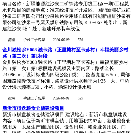
项目名称：新疆能源红沙泉二矿铁路专用线工程(一期)工程总
承包项目的建设地点：准东经济技术开发区。国能新疆矿业红
沙泉二矿有限公司红沙泉铁路专用线自既有国能新疆红沙泉有
限公司红沙泉一号露天煤矿铁路专用线 K10+067 处引出，新
建红沙泉Ⅰ场 1 处，新建环形装车线位
新疆
中铁二十四局
2026-06-09
556
金川独松乡Y008 独卡路（正里塘村至卡苏村）幸福美丽乡村
路（第二次）第1标段
金川独松乡Y008 独卡路（正里塘村至卡苏村）幸福美丽乡村
路（第二次）第1标段建设规模及主要内容：路线全长
23.086km，设计标准为四级公路(Ⅰ类），路基宽度 6.5m，局部
困难路段降低技术标准，路基设计洪水频率为1/25，大、中桥
设计洪水频率1/50，小桥、涵洞设计洪水频
四川
中铁二十四局
2026-06-01
529
新沂市棋盘粮食仓储建设项目
新沂市棋盘粮食仓储建设项目 建设地点：新沂市棋盘镇建设
内容：项目位于新沂市棋盘镇，用地面积约63亩，新建粮食仓
储用房，以及生产辅助用房、设备用房、粮食业务用房、门