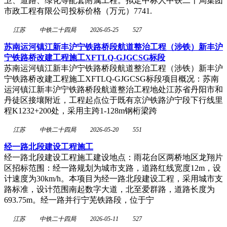
卫、道路、绿化等配套附属工程。拟定中标人中铁二十局集团
市政工程有限公司投标价格（万元）7741.
江苏
中铁二十四局
2026-05-25
527
苏南运河镇江新丰沪宁铁路桥段航道整治工程（涉铁）新丰沪
宁铁路桥改建工程施工XFTLQ-GJGCSG标段
苏南运河镇江新丰沪宁铁路桥段航道整治工程（涉铁）新丰沪
宁铁路桥改建工程施工XFTLQ-GJGCSG标段项目概况：苏南
运河镇江新丰沪宁铁路桥段航道整治工程地处江苏省丹阳市和
丹徒区接壤附近，工程起点位于既有京沪铁路沪宁段下行线里
程K1232+200处，采用主跨1-128m钢桁梁跨
江苏
中铁二十四局
2026-05-20
551
经一路北段建设工程施工
经一路北段建设工程施工建设地点：雨花台区两桥地区龙翔片
区招标范围：经一路规划为城市支路，道路红线宽度12m，设
计速度为30km/h。本项目为经一路北段建设工程，采用城市支
路标准，设计范围南起数字大道，北至爱群路，道路长度为
693.75m。经一路并行宁芜铁路段，位于宁
江苏
中铁二十四局
2026-05-11
527