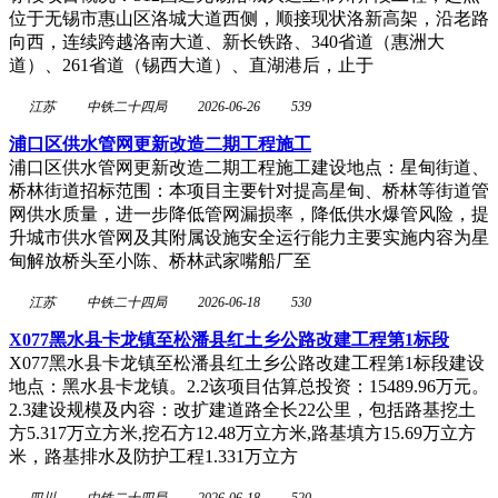
位于无锡市惠山区洛城大道西侧，顺接现状洛新高架，沿老路
向西，连续跨越洛南大道、新长铁路、340省道（惠洲大
道）、261省道（锡西大道）、直湖港后，止于
江苏
中铁二十四局
2026-06-26
539
浦口区供水管网更新改造二期工程施工
浦口区供水管网更新改造二期工程施工建设地点：星甸街道、
桥林街道招标范围：本项目主要针对提高星甸、桥林等街道管
网供水质量，进一步降低管网漏损率，降低供水爆管风险，提
升城市供水管网及其附属设施安全运行能力主要实施内容为星
甸解放桥头至小陈、桥林武家嘴船厂至
江苏
中铁二十四局
2026-06-18
530
X077黑水县卡龙镇至松潘县红土乡公路改建工程第1标段
X077黑水县卡龙镇至松潘县红土乡公路改建工程第1标段建设
地点：黑水县卡龙镇。2.2该项目估算总投资：15489.96万元。
2.3建设规模及内容：改扩建道路全长22公里，包括路基挖土
方5.317万立方米,挖石方12.48万立方米,路基填方15.69万立方
米，路基排水及防护工程1.331万立方
四川
中铁二十四局
2026-06-18
520