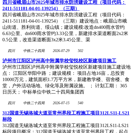
四川省峨眉山市2025年城市排水防涝建设工程（项目代码：
2411-511181-04-01-139254）（三期）
四川省峨眉山市2025年城市排水防涝建设工程（项目代码：
2411-511181-04-01-139254）（三期）建设地点：峨眉山市峨
山街道、胜利街道、绥山镇；建设规模:改造dn400雨水管约
6.63公里、dn600雨水管约3.33公里，新建排水渠道断面2x2米
0.5公里，改造渠道断面3x2米3.45公里、渠
四川
中铁二十四局
2026-07-29
502
泸州市江阳区泸州高中附属学校玺悦校区新建项目施工
泸州市江阳区泸州高中附属学校玺悦校区新建项目施工建设地
点： 江阳区华阳中路 ；建设规模： 项目占地16亩，总投资
10000万元，建筑面积1.7万平方米，新建教学楼、宿舍楼、食
堂，户外活动场地、绿化等及附属设施。 ； 计划工期： 365
日历天； 中标单位中铁二十四局集团西
四川
中铁二十四局
2026-07-15
540
312国道无锡洛城大道至常州界段工程施工项目312LS11-LS21
标段
312国道无锡洛城大道至常州界段工程施工项目312LS11-LS21
标段项目概况：312国道无锡洛城大道至常州界段工程，起点