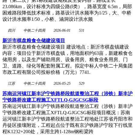
路（第二次）第1标段建设规模及主要内容：路线全长
23.086km，设计标准为四级公路(Ⅰ类），路基宽度 6.5m，局部
困难路段降低技术标准，路基设计洪水频率为1/25，大、中桥
设计洪水频率1/50，小桥、涵洞设计洪水频
四川
中铁二十四局
2026-06-01
531
新沂市棋盘粮食仓储建设项目
新沂市棋盘粮食仓储建设项目 建设地点：新沂市棋盘镇建设
内容：项目位于新沂市棋盘镇，用地面积约63亩，新建粮食仓
储用房，以及生产辅助用房、设备用房、粮食业务用房、门
卫、道路、绿化等配套附属工程。拟定中标人中铁二十局集团
市政工程有限公司投标价格（万元）7741.
江苏
中铁二十四局
2026-05-25
529
苏南运河镇江新丰沪宁铁路桥段航道整治工程（涉铁）新丰沪
宁铁路桥改建工程施工XFTLQ-GJGCSG标段
苏南运河镇江新丰沪宁铁路桥段航道整治工程（涉铁）新丰沪
宁铁路桥改建工程施工XFTLQ-GJGCSG标段项目概况：苏南
运河镇江新丰沪宁铁路桥段航道整治工程地处江苏省丹阳市和
丹徒区接壤附近，工程起点位于既有京沪铁路沪宁段下行线里
程K1232+200处，采用主跨1-128m钢桁梁跨