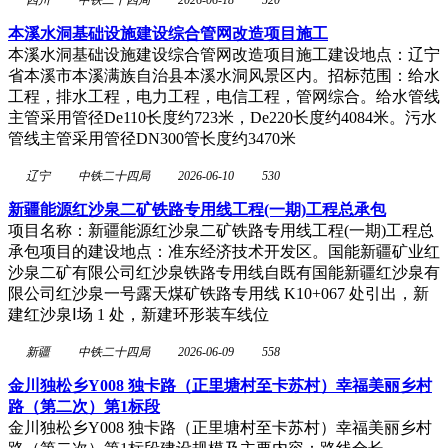
本溪水洞基础设施建设综合管网改造项目施工
本溪水洞基础设施建设综合管网改造项目施工建设地点：辽宁
省本溪市本溪满族自治县本溪水洞风景区内。招标范围：给水
工程，排水工程，电力工程，电信工程，管网综合。给水管线
主管采用管径De110长度约723米，De220长度约4084米。污水
管线主管采用管径DN300管长度约3470米
辽宁
中铁二十四局
2026-06-10
530
新疆能源红沙泉二矿铁路专用线工程(一期)工程总承包
项目名称：新疆能源红沙泉二矿铁路专用线工程(一期)工程总
承包项目的建设地点：准东经济技术开发区。国能新疆矿业红
沙泉二矿有限公司红沙泉铁路专用线自既有国能新疆红沙泉有
限公司红沙泉一号露天煤矿铁路专用线 K10+067 处引出，新
建红沙泉Ⅰ场 1 处，新建环形装车线位
新疆
中铁二十四局
2026-06-09
558
金川独松乡Y008 独卡路（正里塘村至卡苏村）幸福美丽乡村
路（第二次）第1标段
金川独松乡Y008 独卡路（正里塘村至卡苏村）幸福美丽乡村