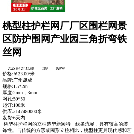
桃型柱护栏网厂厂区围栏网景
区防护围网产业园三角折弯铁
丝网
2025-04-24 11:08
189
0询价
价格:
￥23.00
/米
品牌:广州晟成
规格:1.5*2m
厚度:2mm，3mm
网孔:50*50
起订:100米
供应:2147480000米
发货:6天内
桃型柱护栏网的立柱造型新颖特，线条流畅，具有较高的装
饰性。与传统的方形或圆形立柱相比，桃型柱更具现代感和艺