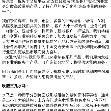
务宗旨，服务于交通事业,适应社会发展,满足客户需求,为客量
身定做高质量的产品，坚持产品的多元化,打造高质量的服务
平台。
我们崇尚尊重、服务、创新、多赢的经营理念，诚信、互利、
共谋发展是我们共同的目标 ，客户大小一样热情，业务忙闲
一样耐心、送货多少一样周到，新老客户一样诚恳。我们将继
续与交通行业的科研单位合作，加大研发新产品的力度，为广
大客户和合作伙伴提供更优质的产品和更完善的服务保障。和
社会各界朋友共同携手为中国交通安全事业的辉煌明天和领跑
行业迈向更成熟市场而努力奋斗。
欢迎您随时与我们联系OEM定制各系列产品，我们愿为您提
供专业的服务与产品。（广东部分地区，将提供送货的服务）
因为我们是工厂而非贸易商，价格实惠，随时欢迎您的垂询和
来工厂参观，希望能为您提供满意的产品。
吹塑三孔水马：
水马是一种用于分割路面或形成阻挡的塑制壳体障碍物，通常
是上小下大的结构，上方有孔以注水增重(故称水马，注不可
充水的木质或铁质可移动障碍物称为拒马部分，水马还有横向
的通孔以便通过杆件连接以形成更长的阻挡链或挡墙。一般用