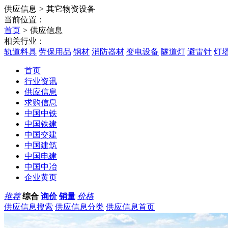
供应信息
>
其它物资设备
当前位置：
首页
>
供应信息
相关行业：
轨道料具
劳保用品
钢材
消防器材
变电设备
隧道灯
避雷针
灯
首页
行业资讯
供应信息
求购信息
中国中铁
中国铁建
中国交建
中国建筑
中国电建
中国中冶
企业黄页
推荐
综合
询价
销量
价格
供应信息搜索
供应信息分类
供应信息首页