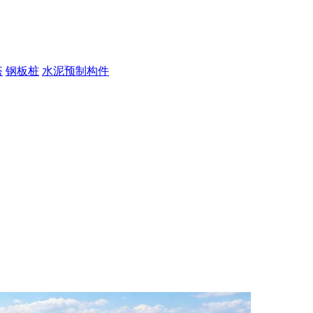
塔
钢板桩
水泥预制构件