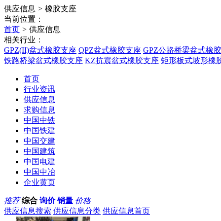
供应信息
>
橡胶支座
当前位置：
首页
>
供应信息
相关行业：
GPZ(II)盆式橡胶支座
QPZ盆式橡胶支座
GPZ公路桥梁盆式橡
铁路桥梁盆式橡胶支座
KZ抗震盆式橡胶支座
矩形板式坡形橡
首页
行业资讯
供应信息
求购信息
中国中铁
中国铁建
中国交建
中国建筑
中国电建
中国中冶
企业黄页
推荐
综合
询价
销量
价格
供应信息搜索
供应信息分类
供应信息首页