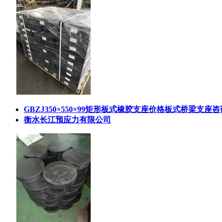
GBZJ350×550×99矩形板式橡胶支座价格板式桥梁支座
衡水长江预应力有限公司