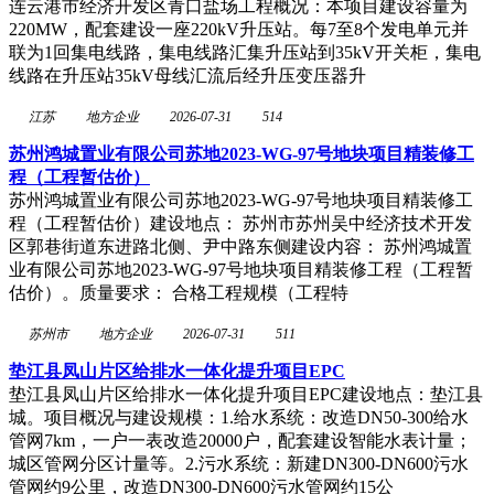
连云港市经济开发区青口盐场工程概况：本项目建设容量为
220MW，配套建设一座220kV升压站。每7至8个发电单元并
联为1回集电线路，集电线路汇集升压站到35kV开关柜，集电
线路在升压站35kV母线汇流后经升压变压器升
江苏
地方企业
2026-07-31
514
苏州鸿城置业有限公司苏地2023-WG-97号地块项目精装修工
程（工程暂估价）
苏州鸿城置业有限公司苏地2023-WG-97号地块项目精装修工
程（工程暂估价）建设地点： 苏州市苏州吴中经济技术开发
区郭巷街道东进路北侧、尹中路东侧建设内容： 苏州鸿城置
业有限公司苏地2023-WG-97号地块项目精装修工程（工程暂
估价）。质量要求： 合格工程规模（工程特
苏州市
地方企业
2026-07-31
511
垫江县凤山片区给排水一体化提升项目EPC
垫江县凤山片区给排水一体化提升项目EPC建设地点：垫江县
城。项目概况与建设规模：1.给水系统：改造DN50-300给水
管网7km，一户一表改造20000户，配套建设智能水表计量；
城区管网分区计量等。2.污水系统：新建DN300-DN600污水
管网约9公里，改造DN300-DN600污水管网约15公