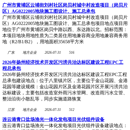
广州市黄埔区云埔街刘村社区岗贝村城中村改造项目（岗贝片
区）AG0222005地块施工图设计、施工总承包
广州市黄埔区云埔街刘村社区岗贝村城中村改造项目（岗贝片
区）AG0222005地块施工图设计、施工总承包项目地点项目用
地位于广州市黄埔区岗贝中路以西、东达路以北。招标范围：
本项目地块用地性质为二类居住用地兼容商业用地兼容商务用
地（R2/B1/B2），用地面积35658平方米
广东
地方企业
2026-07-31
516
2026年扬州经济技术开发区污涝共治达标区建设工程EPC工
程总承包
2026年扬州经济技术开发区污涝共治达标区建设工程EPC工程
总承包建设地点：位于八里镇片区，主要位于金山花园、金港
花园等建设规模：金山花园片区及金港花园片区开展污涝共治
达标建设，主要包括改造室外雨污水管网、改造雨污水立管、
整治沿街小散乱等，同步实施道路恢复
江苏
地方企业
2026-07-31
512
连云港青口盐场渔光一体化发电项目光伏组件设备
连云港青口盐场渔光一体化发电项目光伏组件设备建设地点：