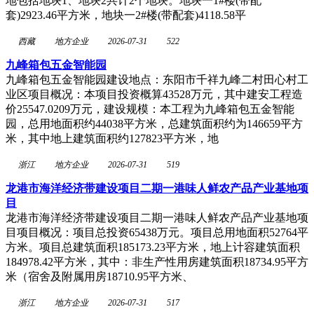
地包括地块1、地块2共计2个地块。地块一1#楼(带配
套)2923.46平方米，地块一2#楼(带配套)4118.58平
西藏
地方企业
2026-07-31
522
九峰箱包五金智能园
九峰箱包五金智能园建设地点：东阳市千祥九峰二村田心村工
业区项目概况：本项目投资概算43528万元，其中建安工程造
价25547.0209万元，建设规模：本工程为九峰箱包五金智能
园，总用地面积约44038平方米，总建筑面积约为146659平方
米，其中地上建筑面积约127823平方米，地
浙江
地方企业
2026-07-31
519
龙港市海洋经济带建设项目二期一港味人鲜农产品产业基地项
目
龙港市海洋经济带建设项目二期一港味人鲜农产品产业基地项
目项目概况：项目总投资65438万元。项目总用地面积52764平
方米。项目总建筑面积185173.23平方米，地上计容建筑面积
184978.42平方米，其中：非生产性用房建筑面积18734.95平方
米（宿舍及附属用房18710.95平方米、
浙江
地方企业
2026-07-31
517