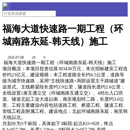
福海大道快速路一期工程（环
城南路东延-韩天线）施工
2026-07-08
26
0
福海大道快速路一期工程（环城南路东延-韩天线）施工
项目概况：本项目投资估算383436万元，本次招标建安工程造
价约23亿元，建设规模：本工程道路全长约6.5公里，道路等
级为城市快速路，采用“主线快速路+局部设置主干路辅道”建
设形式。主线桥梁段长度约3.9公里，隧道段长度约2.6公里；
全线设置1座互通立交（环城南路互通立交）、4对出入口匝
道。辅道北起工业大道以南，南至规划经二路，长度约3.0公
里。工程主要建设内容包括道路工程、桥梁工程、隧道工程、
管线工程及附属工程。建设地点：北起环城南路东延，南至韩
天线以北。
共划分为5个标段，具体如下:I标段:起点KO+828，终点
K2+057.786，长度1.23km；II标段:K2+057.786-东线