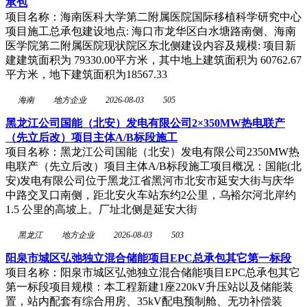
承包
项目名称：海南医科大学第二附属医院国际移植科学研究中心
项目施工总承包建设地点: 海口市龙华区白水塘路南侧、海南
医学院第二附属医院现状院区东北侧建设内容及规模: 项目新
建建筑面积为 79330.00平方米，其中地上建筑面积为 60762.67
平方米，地下建筑面积为18567.33
海南
地方企业
2026-08-03
505
黑龙江公司国能（北安）发电有限公司2×350MW热电联产
（先立后改）项目主体A/B标段施工
项目名称：黑龙江公司国能（北安）发电有限公司2350MW热
电联产（先立后改）项目主体A/B标段施工项目概况：国能(北
安)发电有限公司位于黑龙江省黑河市北安市延安大街与庆华
中路交叉口南侧，距北安火车站东约2公里，乌裕尔河北岸约
1.5 公里的高坡上。厂址北侧是延安大街
黑龙江
地方企业
2026-08-03
503
阳泉市城区弘弛独立混合储能项目EPC总承包其它第一标段
项目名称：阳泉市城区弘弛独立混合储能项目EPC总承包其它
第一标段项目规模：本工程新建1座220kV升压站以及储能装
置，站内配套有综合用房、35kV配电预制舱、无功补偿装