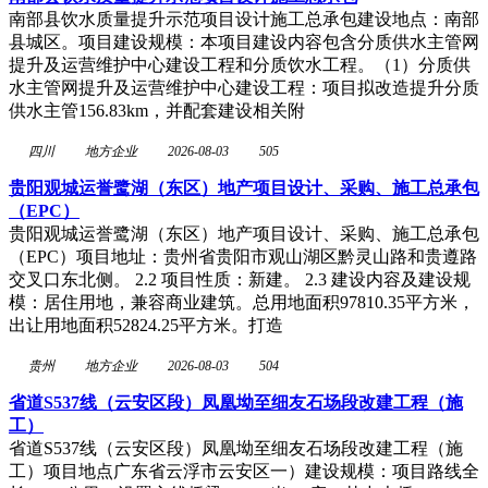
南部县饮水质量提升示范项目设计施工总承包建设地点：南部
县城区。项目建设规模：本项目建设内容包含分质供水主管网
提升及运营维护中心建设工程和分质饮水工程。（1）分质供
水主管网提升及运营维护中心建设工程：项目拟改造提升分质
供水主管156.83km，并配套建设相关附
四川
地方企业
2026-08-03
505
贵阳观城运誉鹭湖（东区）地产项目设计、采购、施工总承包
（EPC）
贵阳观城运誉鹭湖（东区）地产项目设计、采购、施工总承包
（EPC）项目地址：贵州省贵阳市观山湖区黔灵山路和贵遵路
交叉口东北侧。 2.2 项目性质：新建。 2.3 建设内容及建设规
模：居住用地，兼容商业建筑。总用地面积97810.35平方米，
出让用地面积52824.25平方米。打造
贵州
地方企业
2026-08-03
504
省道S537线（云安区段）凤凰坳至细友石场段改建工程（施
工）
省道S537线（云安区段）凤凰坳至细友石场段改建工程（施
工）项目地点广东省云浮市云安区一）建设规模：项目路线全