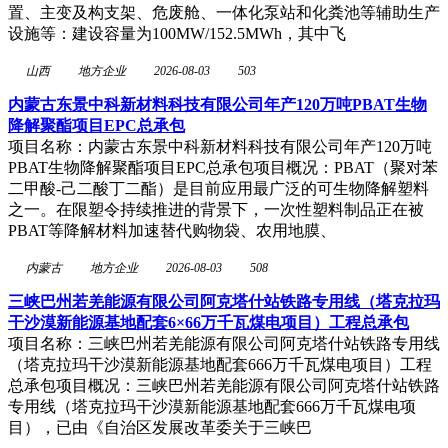
置、主变及构支架、危废舱、一体化泵站和化粪池等辅助生产
设施等：建设容量为100MW/152.5MWh，其中飞
山西
地方企业
2026-08-03
503
内蒙古东景中科新材料科技有限公司年产120万吨PBAT生物
降解聚酯项目EPC总承包
项目名称：内蒙古东景中科新材料科技有限公司年产120万吨
PBAT生物降解聚酯项目EPC总承包项目概况：PBAT（聚对苯
二甲酸-己二酸丁二酯）是目前应用最广泛的可生物降解塑料
之一。在限塑令持续推进的背景下，一次性塑料制品正在被
PBAT等降解材料加速替代购物袋、农用地膜、
内蒙古
地方企业
2026-08-03
508
三峡巴州若羌能源有限公司阿克塔什站铁路专用线（塔克拉玛
干沙漠新能源基地配套6×66万千瓦煤电项目）工程总承包
项目名称：三峡巴州若羌能源有限公司阿克塔什站铁路专用线
（塔克拉玛干沙漠新能源基地配套666万千瓦煤电项目）工程
总承包项目概况：三峡巴州若羌能源有限公司阿克塔什站铁路
专用线（塔克拉玛干沙漠新能源基地配套666万千瓦煤电项
目），已由《自治区发展改革委关于三峡巴