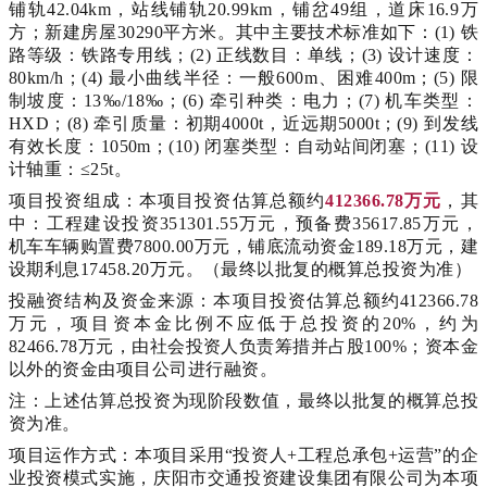
铺轨42.04km，站线铺轨20.99km，铺岔49组，道床16.9万
方；新建房屋30290平方米。其中主要技术标准如下：(1) 铁
路等级：铁路专用线；(2) 正线数目：单线；(3) 设计速度：
80km/h；(4) 最小曲线半径：一般600m、困难400m；(5) 限
制坡度：13‰/18‰；(6) 牵引种类：电力；(7) 机车类型：
HXD；(8) 牵引质量：初期4000t，近远期5000t；(9) 到发线
有效长度：1050m；(10) 闭塞类型：自动站间闭塞；(11) 设
计轴重：≤25t。
项目投资组成：本项目投资估算总额约
412366.78万元
，其
中：工程建设投资
351301.55万元，预备费35617.85万元，
机车车辆购置费7800.00万元，铺底流动资金189.18万元，建
设期利息17458.20万元。（最终以批复的概算总投资为准）
投融资结构及资金来源：本项目投资估算总额约
412366.78
万元，项目资本金比例不应低于总投资的20%，约为
82466.78万元，由社会投资人负责筹措并占股100%；资本金
以外的资金由项目公司进行融资。
注：上述估算总投资为现阶段数值，最终以批复的概算总投
资为准。
项目运作方式：本项目采用
“投资人+工程总承包+运营”的企
业投资模式实施，庆阳市交通投资建设集团有限公司为本项