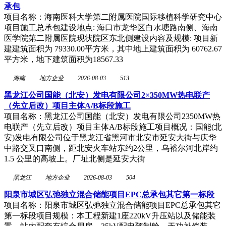
承包
项目名称：海南医科大学第二附属医院国际移植科学研究中心
项目施工总承包建设地点: 海口市龙华区白水塘路南侧、海南
医学院第二附属医院现状院区东北侧建设内容及规模: 项目新
建建筑面积为 79330.00平方米，其中地上建筑面积为 60762.67
平方米，地下建筑面积为18567.33
海南
地方企业
2026-08-03
513
黑龙江公司国能（北安）发电有限公司2×350MW热电联产
（先立后改）项目主体A/B标段施工
项目名称：黑龙江公司国能（北安）发电有限公司2350MW热
电联产（先立后改）项目主体A/B标段施工项目概况：国能(北
安)发电有限公司位于黑龙江省黑河市北安市延安大街与庆华
中路交叉口南侧，距北安火车站东约2公里，乌裕尔河北岸约
1.5 公里的高坡上。厂址北侧是延安大街
黑龙江
地方企业
2026-08-03
504
阳泉市城区弘弛独立混合储能项目EPC总承包其它第一标段
项目名称：阳泉市城区弘弛独立混合储能项目EPC总承包其它
第一标段项目规模：本工程新建1座220kV升压站以及储能装