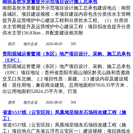
南部县饮水质量提升示范项目设计施工总承包
南部县饮水质量提升示范项目设计施工总承包建设地点：南部
县城区。项目建设规模：本项目建设内容包含分质供水主管网
提升及运营维护中心建设工程和分质饮水工程。（1）分质供
水主管网提升及运营维护中心建设工程：项目拟改造提升分质
供水主管156.83km，并配套建设相关附
四川
地方企业
2026-08-03
505
贵阳观城运誉鹭湖（东区）地产项目设计、采购、施工总承包
（EPC）
贵阳观城运誉鹭湖（东区）地产项目设计、采购、施工总承包
（EPC）项目地址：贵州省贵阳市观山湖区黔灵山路和贵遵路
交叉口东北侧。 2.2 项目性质：新建。 2.3 建设内容及建设规
模：居住用地，兼容商业建筑。总用地面积97810.35平方米，
出让用地面积52824.25平方米。打造
贵州
地方企业
2026-08-03
504
省道S537线（云安区段）凤凰坳至细友石场段改建工程（施
工）
省道S537线（云安区段）凤凰坳至细友石场段改建工程（施
工）项目地点广东省云浮市云安区一）建设规模：项目路线全