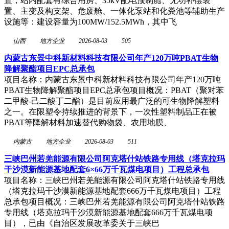
置，站内配套有综合用房、35kV配电预制舱、无功补偿装
置、主变及构支架、危废舱、一体化泵站和化粪池等辅助生产
设施等：建设容量为100MW/152.5MWh，其中飞
山西
地方企业
2026-08-03
505
内蒙古东景中科新材料科技有限公司年产120万吨PBAT生物
降解聚酯项目EPC总承包
项目名称：内蒙古东景中科新材料科技有限公司年产120万吨
PBAT生物降解聚酯项目EPC总承包项目概况：PBAT（聚对苯
二甲酸-己二酸丁二酯）是目前应用最广泛的可生物降解塑料
之一。在限塑令持续推进的背景下，一次性塑料制品正在被
PBAT等降解材料加速替代购物袋、农用地膜、
内蒙古
地方企业
2026-08-03
511
三峡巴州若羌能源有限公司阿克塔什站铁路专用线（塔克拉玛
干沙漠新能源基地配套6×66万千瓦煤电项目）工程总承包
项目名称：三峡巴州若羌能源有限公司阿克塔什站铁路专用线
（塔克拉玛干沙漠新能源基地配套666万千瓦煤电项目）工程
总承包项目概况：三峡巴州若羌能源有限公司阿克塔什站铁路
专用线（塔克拉玛干沙漠新能源基地配套666万千瓦煤电项
目），已由《自治区发展改革委关于三峡巴