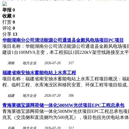
举报 0
收藏 0
打赏
0
评论
0
分享
13
华能湖南分公司清洁能源公司通道县金殿风电场项目PC项目
项目名称：华能湖南分公司清洁能源公司通道县金殿风电场项目PC
建设1台100MVA主变，本工程拟以1回220kV架空线路接至太平山
湖南
地方企业
2026-07-20
517
福建省南安抽水蓄能电站上水库工程
项目名称：福建省南安抽水蓄能电站上水库工程项目概况：福建
程、临时工程、水库淹没区和移民安置、环保工程等项目组成
福建
地方企业
2026-07-20
506
青海莱德宝源网荷储一体化500MW光伏项目EPC工程总承包
青海莱德宝源网荷储一体化500MW光伏项目EPC工程总承包
兆瓦（交流侧和直流侧均为500兆瓦），项目包括光伏电站本体及
吉林
地方企业
2026-07-20
512