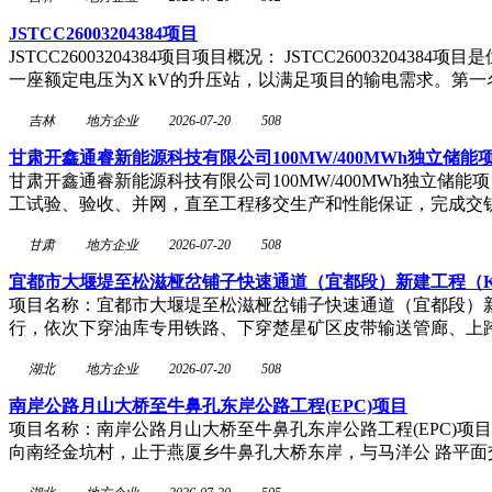
JSTCC26003204384项目
JSTCC26003204384项目项目概况： JSTCC26003
一座额定电压为X kV的升压站，以满足项目的输电需求。第
吉林
地方企业
2026-07-20
508
甘肃开鑫通睿新能源科技有限公司100MW/400MWh独立储能项
甘肃开鑫通睿新能源科技有限公司100MW/400MWh独立
工试验、验收、并网，直至工程移交生产和性能保证，完成交
甘肃
地方企业
2026-07-20
508
宜都市大堰堤至松滋桠岔铺子快速通道（宜都段）新建工程（K9+8
项目名称：宜都市大堰堤至松滋桠岔铺子快速通道（宜都段）新建
行，依次下穿油库专用铁路、下穿楚星矿区皮带输送管廊、上
湖北
地方企业
2026-07-20
508
南岸公路月山大桥至牛鼻孔东岸公路工程(EPC)项目
项目名称：南岸公路月山大桥至牛鼻孔东岸公路工程(EPC)
向南经金坑村，止于燕厦乡牛鼻孔大桥东岸，与马洋公 路平面交叉