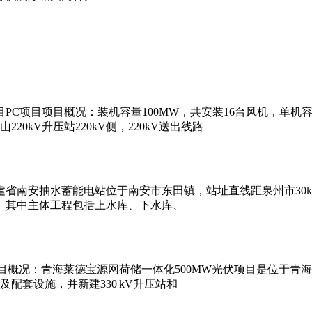
项目项目概况：装机容量100MW，共安装16台风机，单机容量设
220kV升压站220kV侧，220kV送出线路
省南安抽水蓄能电站位于南安市东田镇，站址直线距泉州市30k
。其中主体工程包括上水库、下水库、
项目概况：青海莱德宝源网荷储一体化500MW光伏项目是位于青
配套设施，并新建330 kV升压站和