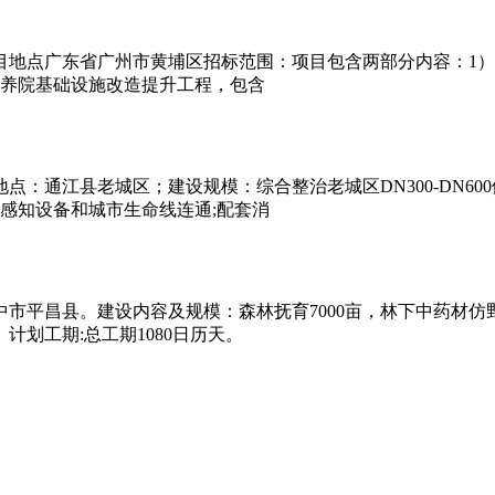
目地点广东省广州市黄埔区招标范围：项目包含两部分内容：1
疗养院基础设施改造提升工程，包含
县老城区；建设规模：综合整治老城区DN300-DN600供水主管
线感知设备和城市生命线连通;配套消
平昌县。建设内容及规模：森林抚育7000亩，林下中药材仿野生
计划工期:总工期1080日历天。