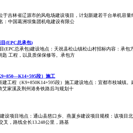
204384项目是位于吉林省辽源市的风电场建设项目，计划新建若干台单
一名：中国葛洲坝集团机电建设有限公
目(EPC总承包)
储能项目(EPC总承包)建设地点：天祝县松山镇松山村招标内容：
钥匙 工程，以及质保保修等。承包方
50—K14+595段）施工
工程（K9+850K14+595段）施工建设地点：宜都市枝城
跨艾家溪及荆州港务铁路后与规划十
项目建设项目地点：通山县慈口乡、燕厦乡建设项目规模：该项目
，路线全长13.248公里，路基