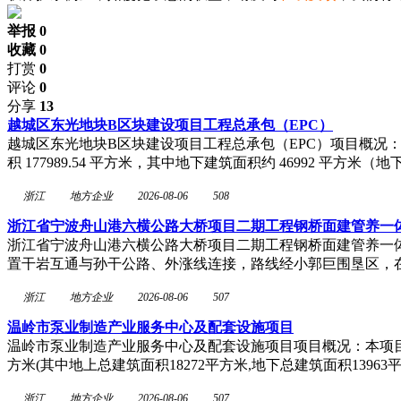
举报 0
收藏 0
打赏
0
评论
0
分享
13
越城区东光地块B区块建设项目工程总承包（EPC）
越城区东光地块B区块建设项目工程总承包（EPC）项目概况：本项
积 177989.54 平方米，其中地下建筑面积约 46992 平方
浙江
地方企业
2026-08-06
508
浙江省宁波舟山港六横公路大桥项目二期工程钢桥面建管养一
浙江省宁波舟山港六横公路大桥项目二期工程钢桥面建管养一体
置干岩互通与孙干公路、外涨线连接，路线经小郭巨围垦区，
浙江
地方企业
2026-08-06
507
温岭市泵业制造产业服务中心及配套设施项目
温岭市泵业制造产业服务中心及配套设施项目项目概况：本项目投资估算 27
方米(其中地上总建筑面积18272平方米,地下总建筑面积13963
浙江
地方企业
2026-08-06
507