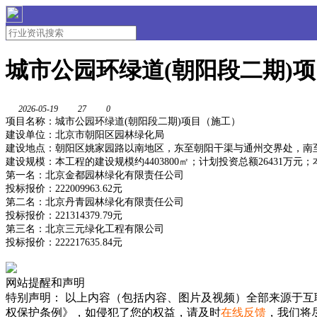
城市公园环绿道(朝阳段二期)
2026-05-19
27
0
项目名称：城市公园环绿道(朝阳段二期)项目（施工）
建设单位：北京市朝阳区园林绿化局
建设地点：朝阳区姚家园路以南地区，东至朝阳干渠与通州交界处，南
建设规模：本工程的建设规模约4403800㎡；计划投资总额26431
第一名：北京金都园林绿化有限责任公司
投标报价：222009963.62元
第二名：北京丹青园林绿化有限责任公司
投标报价：221314379.79元
第三名：北京三元绿化工程有限公司
投标报价：222217635.84元
网站提醒和声明
特别声明：
以上内容（包括内容、图片及视频）全部来源于互
权保护条例》，如侵犯了您的权益，请及时
在线反馈
，我们将