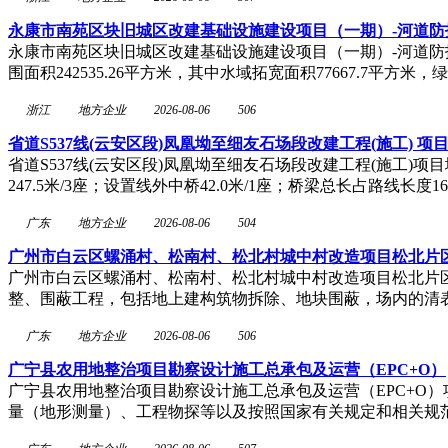
永康市南苑区块旧城区改建基础设施建设项目（一期）-河道防
永康市南苑区块旧城区改建基础设施建设项目（一期）-河道防护工
围面积242535.26平方米，其中水域拓宽面积77667.7平方米，绿
浙江
地方企业
2026-08-06
506
省道S537线(云安区段)凤凰坳至细友石场段改建工程(施工) 项目地
省道S537线(云安区段)凤凰坳至细友石场段改建工程(施工)项目地
247.5米/3座；设置线外中桥42.0米/1座；桥梁总长占路线长度1
广东
地方企业
2026-08-06
504
广州市白云区螺涌村、松南村、松北村城中村改造项目松北片区
广州市白云区螺涌村、松南村、松北村城中村改造项目松北片
整、围蔽工程，包括地上建构筑物拆除、地块围蔽，场内的清表
广东
地方企业
2026-08-06
506
广宁县农用地整治项目勘察设计施工总承包及运营（EPC+O）
广宁县农用地整治项目勘察设计施工总承包及运营（EPC+O
量（地形测量）、工程物探等以及按照国家有关规定和相关规