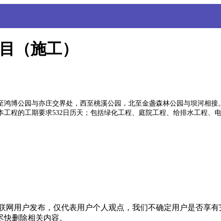
项目（施工）
至鸿博公园与亦庄交界处，西至桃溪公园，北至金盏森林公园与坝河相接
万元；本工程的工期要求532日历天；包括绿化工程、庭院工程、给排水工程
联网用户发布，仅代表用户个人观点，我们不确定用户是否享有
尽快删除相关内容。