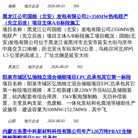
海南
地方企业
2026-08-03
504
黑龙江公司国能（北安）发电有限公司2×350MW热电联产
（先立后改）项目主体A/B标段施工
项目名称：黑龙江公司国能（北安）发电有限公司2350MW热
电联产（先立后改）项目主体A/B标段施工项目概况：国能(北
安)发电有限公司位于黑龙江省黑河市北安市延安大街与庆华
中路交叉口南侧，距北安火车站东约2公里，乌裕尔河北岸约
1.5 公里的高坡上。厂址北侧是延安大街
黑龙江
地方企业
2026-08-03
502
阳泉市城区弘弛独立混合储能项目EPC总承包其它第一标段
项目名称：阳泉市城区弘弛独立混合储能项目EPC总承包其它
第一标段项目规模：本工程新建1座220kV升压站以及储能装
置，站内配套有综合用房、35kV配电预制舱、无功补偿装
置、主变及构支架、危废舱、一体化泵站和化粪池等辅助生产
设施等：建设容量为100MW/152.5MWh，其中飞
山西
地方企业
2026-08-03
502
内蒙古东景中科新材料科技有限公司年产120万吨PBAT生物
降解聚酯项目EPC总承包