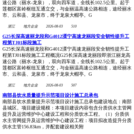
速公路（丽水-龙泉），双向四车道，全线长102.5公里。起于
莲都区富岭枢纽互通立交，与金丽温高速公路相连，途经丽水
市、云和县、龙泉市，终于龙泉大帽亭。G
浙江
地方企业
2026-08-03
510
G25长深高速丽龙段和G4012溧宁高速龙丽段安全韧性提升工
程第TJ01标段施工
G25长深高速丽龙段和G4012溧宁高速龙丽段安全韧性提升工
程第TJ01标段施工工程概况G25长深高速龙丽段即浙江丽龙高
速公路（丽水-龙泉），双向四车道，全线长102.5公里。起于
莲都区富岭枢纽互通立交，与金丽温高速公路相连，途经丽水
市、云和县、龙泉市，终于龙泉大帽亭。G
浙江
地方企业
2026-08-03
507
南部县饮水质量提升示范项目设计施工总承包
南部县饮水质量提升示范项目设计施工总承包建设地点：南部
县城区。项目建设规模：本项目建设内容包含分质供水主管网
提升及运营维护中心建设工程和分质饮水工程。（1）分质供
水主管网提升及运营维护中心建设工程：项目拟改造提升分质
供水主管156.83km，并配套建设相关附