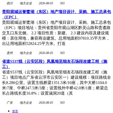
四川
地方企业
2026-08-03
503
贵阳观城运誉鹭湖（东区）地产项目设计、采购、施工总承包
（EPC）
贵阳观城运誉鹭湖（东区）地产项目设计、采购、施工总承包
（EPC）项目地址：贵州省贵阳市观山湖区黔灵山路和贵遵路
交叉口东北侧。 2.2 项目性质：新建。 2.3 建设内容及建设规
模：居住用地，兼容商业建筑。总用地面积97810.35平方米，
出让用地面积52824.25平方米。打造
贵州
地方企业
2026-08-03
503
省道S537线（云安区段）凤凰坳至细友石场段改建工程（施
工）
省道S537线（云安区段）凤凰坳至细友石场段改建工程（施
工）项目地点广东省云浮市云安区一）建设规模：项目路线全
长8.286公里。设置主线桥梁1351.5米/10座，其中大桥1104.0
米/7座、中桥247.5米/3座；设置线外中桥42.0米/1座；桥梁总
长占路线长度16.8%；设置涵洞20道（其
广东
地方企业
2026-08-03
503
首页