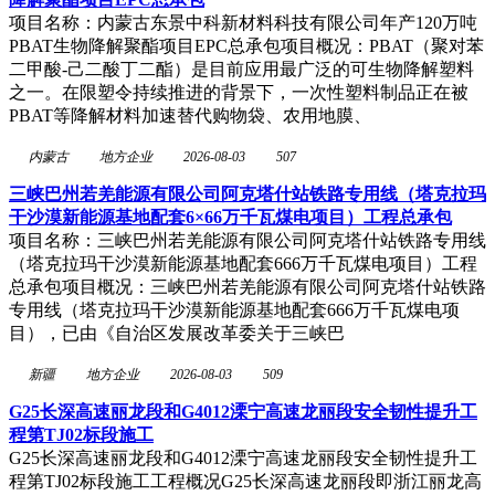
项目名称：内蒙古东景中科新材料科技有限公司年产120万吨
PBAT生物降解聚酯项目EPC总承包项目概况：PBAT（聚对苯
二甲酸-己二酸丁二酯）是目前应用最广泛的可生物降解塑料
之一。在限塑令持续推进的背景下，一次性塑料制品正在被
PBAT等降解材料加速替代购物袋、农用地膜、
内蒙古
地方企业
2026-08-03
507
三峡巴州若羌能源有限公司阿克塔什站铁路专用线（塔克拉玛
干沙漠新能源基地配套6×66万千瓦煤电项目）工程总承包
项目名称：三峡巴州若羌能源有限公司阿克塔什站铁路专用线
（塔克拉玛干沙漠新能源基地配套666万千瓦煤电项目）工程
总承包项目概况：三峡巴州若羌能源有限公司阿克塔什站铁路
专用线（塔克拉玛干沙漠新能源基地配套666万千瓦煤电项
目），已由《自治区发展改革委关于三峡巴
新疆
地方企业
2026-08-03
509
G25长深高速丽龙段和G4012溧宁高速龙丽段安全韧性提升工
程第TJ02标段施工
G25长深高速丽龙段和G4012溧宁高速龙丽段安全韧性提升工
程第TJ02标段施工工程概况G25长深高速龙丽段即浙江丽龙高