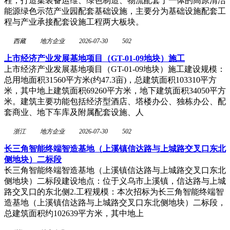
程，打造集装备运维、绿色制造、物流配套于一体的高原清洁
能源绿色示范产业园配套基础设施，主要分为基础设施配套工
程与产业承接配套设施工程两大板块。
西藏
地方企业
2026-07-30
502
上市经济产业发展基地项目（GT-01-09地块）施工
上市经济产业发展基地项目（GT-01-09地块）施工建设规模：
总用地面积31560平方米(约47.3亩)，总建筑面积103310平方
米，其中地上建筑面积69260平方米，地下建筑面积34050平方
米。建筑主要功能包括经济型酒店、塔楼办公、独栋办公、配
套商业、地下车库及附属配套设施、人
浙江
地方企业
2026-07-30
502
长三角智能终端智造基地（上溪镇信达路与上城路交叉口东北
侧地块）二标段
长三角智能终端智造基地（上溪镇信达路与上城路交叉口东北
侧地块）二标段建设地点：位于义乌市上溪镇，信达路与上城
路交叉口的东北侧2.工程规模：本次招标为长三角智能终端智
造基地（上溪镇信达路与上城路交叉口东北侧地块）二标段，
总建筑面积约102639平方米，其中地上