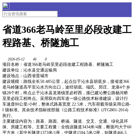
省道366老马岭至里必段改建工
程路基、桥隧施工
2026-05-12
46
0
项目名称：省道366老马岭至里必段改建工程路基、桥隧施工
建设单位：沁水县交通运输局
建设地点：山西省晋城市
建设规模：路线全长50.485公里，起点位于沁水县胡底乡，接省道366
老马岭隧道高平至沁水方向出口，途经胡底、端氏、郑庄、龙港4个乡
镇28个村，终点止于沁水县龙港镇里必村西，接已建沁樊公路杨河桥
至里必段工程终点。采用双向四车道一级公路技术标准建设，设计行
车速度80公里/小时，整体式路基宽度 22.5米，汽车荷载等级采用公路-
I 级标准。其余技术指标按部颁《公路工程技术标准》(JTGB01-2014)
执行。
主要建设内容为：路基、路面、桥涵、隧道、交叉、交通、绿化及环
保、房建工程等。主要工程量：全线设隧道3434米/4座，断面均大于60
平方米（其中长隧道1373米/1座，中隧道1594.5米/2座，短隧道466.5