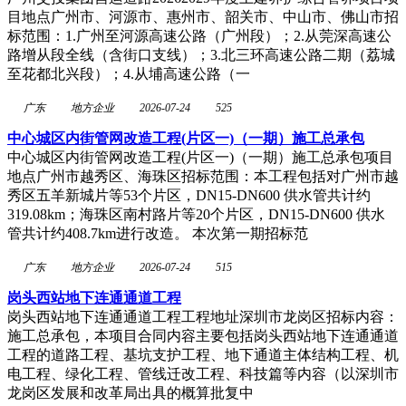
目地点广州市、河源市、惠州市、韶关市、中山市、佛山市招
标范围：1.广州至河源高速公路（广州段）；2.从莞深高速公
路增从段全线（含街口支线）；3.北三环高速公路二期（荔城
至花都北兴段）；4.从埔高速公路（一
广东
地方企业
2026-07-24
525
中心城区内街管网改造工程(片区一)（一期）施工总承包
中心城区内街管网改造工程(片区一)（一期）施工总承包项目
地点广州市越秀区、海珠区招标范围：本工程包括对广州市越
秀区五羊新城片等53个片区，DN15-DN600 供水管共计约
319.08km；海珠区南村路片等20个片区，DN15-DN600 供水
管共计约408.7km进行改造。 本次第一期招标范
广东
地方企业
2026-07-24
515
岗头西站地下连通通道工程
岗头西站地下连通通道工程工程地址深圳市龙岗区招标内容：
施工总承包，本项目合同内容主要包括岗头西站地下连通通道
工程的道路工程、基坑支护工程、地下通道主体结构工程、机
电工程、绿化工程、管线迁改工程、科技篇等内容（以深圳市
龙岗区发展和改革局出具的概算批复中