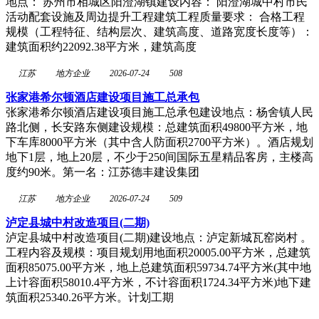
地点： 苏州市相城区阳澄湖镇建设内容： 阳澄湖城中村市民
活动配套设施及周边提升工程建筑工程质量要求： 合格工程
规模（工程特征、结构层次、建筑高度、道路宽度长度等）：
建筑面积约22092.38平方米，建筑高度
江苏
地方企业
2026-07-24
508
张家港希尔顿酒店建设项目施工总承包
张家港希尔顿酒店建设项目施工总承包建设地点：杨舍镇人民
路北侧，长安路东侧建设规模：总建筑面积49800平方米，地
下车库8000平方米（其中含人防面积2700平方米）。酒店规划
地下1层，地上20层，不少于250间国际五星精品客房，主楼高
度约90米。第一名：江苏德丰建设集团
江苏
地方企业
2026-07-24
509
泸定县城中村改造项目(二期)
泸定县城中村改造项目(二期)建设地点：泸定新城瓦窑岗村 。
工程内容及规模：项目规划用地面积20005.00平方米，总建筑
面积85075.00平方米，地上总建筑面积59734.74平方米(其中地
上计容面积58010.4平方米，不计容面积1724.34平方米)地下建
筑面积25340.26平方米。计划工期