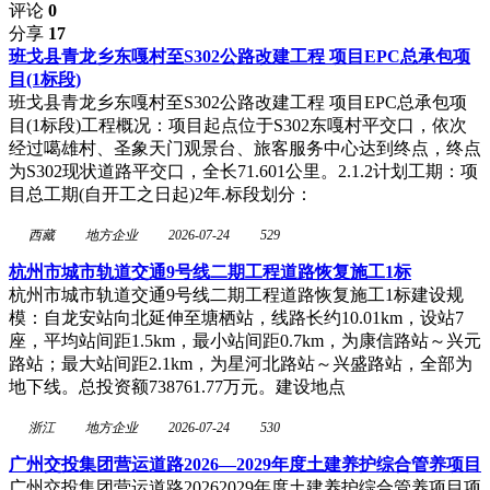
评论
0
分享
17
班戈县青龙乡东嘎村至S302公路改建工程 项目EPC总承包项
目(1标段)
班戈县青龙乡东嘎村至S302公路改建工程 项目EPC总承包项
目(1标段)工程概况：项目起点位于S302东嘎村平交口，依次
经过噶雄村、圣象天门观景台、旅客服务中心达到终点，终点
为S302现状道路平交口，全长71.601公里。2.1.2计划工期：项
目总工期(自开工之日起)2年.标段划分：
西藏
地方企业
2026-07-24
529
杭州市城市轨道交通9号线二期工程道路恢复施工1标
杭州市城市轨道交通9号线二期工程道路恢复施工1标建设规
模：自龙安站向北延伸至塘栖站，线路长约10.01km，设站7
座，平均站间距1.5km，最小站间距0.7km，为康信路站～兴元
路站；最大站间距2.1km，为星河北路站～兴盛路站，全部为
地下线。总投资额738761.77万元。建设地点
浙江
地方企业
2026-07-24
530
广州交投集团营运道路2026—2029年度土建养护综合管养项目
广州交投集团营运道路20262029年度土建养护综合管养项目项