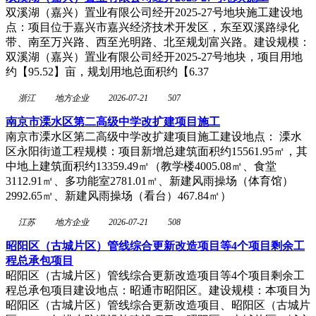
双溪湖（嘉兴）置业有限公司经开2025-27号地块施工建设地
点：项目位于嘉兴市嘉兴经济技术开发区，东至双溪路绿化
带、南至万兴路、西至光明路、北至规划富兴路。建设规模：
双溪湖（嘉兴）置业有限公司经开2025-27号地块，项目用地
约【95.52】亩，规划用地总面积约【6.37
浙江
地方企业
2026-07-21
507
南京市溧水区第二高级中学改扩建项目施工
南京市溧水区第二高级中学改扩建项目施工建设地点： 溧水
区永阳街道工程规模：项目新增总建筑面积约15561.95㎡，其
中地上建筑面积约13359.49㎡（教学楼4005.08㎡、食堂
3112.91㎡、多功能室2781.01㎡、新建风雨操场（体育馆）
2992.65㎡、新建风雨操场（看台）467.84㎡）
江苏
地方企业
2026-07-21
508
昭阳区（古城片区）管线综合更新改造项目等4个项目剩余工
程总承包项目
昭阳区（古城片区）管线综合更新改造项目等4个项目剩余工
程总承包项目建设地点：昭通市昭阳区。建设规模：本项目为
昭阳区（古城片区）管线综合更新改造项目、昭阳区（古城片