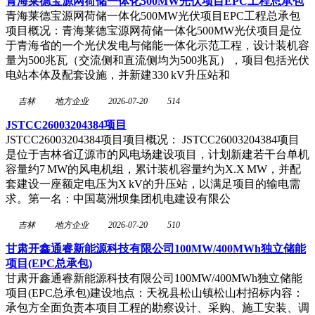
青海莱德宝源网荷储一体化500MW光伏项目EPC工程总承包
青海莱德宝源网荷储一体化500MW光伏项目EPC工程总承包
项目概况：青海莱德宝源网荷储一体化500MW光伏项目是位
于青海省的一个光伏发电与储能一体化示范工程，设计装机容
量为500兆瓦（交流侧和直流侧均为500兆瓦），项目包括光伏
电站本体及配套设施，并新建330 kV升压站和
吉林
地方企业
2026-07-20
514
JSTCC26003204384项目
JSTCC26003204384项目项目概况： JSTCC26003204384项目
是位于吉林省辽源市的风电场建设项目，计划新建若干台单机
容量约7 MW的风电机组，累计装机容量约为X.X MW，并配
套建设一座额定电压为X kV的升压站，以满足项目的输电需
求。第一名：中国葛洲坝集团机电建设有限公
吉林
地方企业
2026-07-20
510
甘肃开鑫通睿新能源科技有限公司100MW/400MWh独立储能
项目(EPC总承包)
甘肃开鑫通睿新能源科技有限公司100MW/400MWh独立储能
项目(EPC总承包)建设地点：天祝县松山镇松山村招标内容：
承包方全面负责本项目工程的勘察设计、采购、施工安装、调