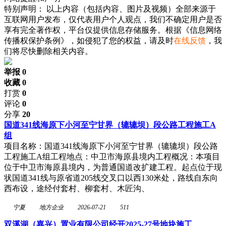
特别声明：
以上内容（包括内容、图片及视频）全部来源于
互联网用户发布，仅代表用户个人观点，我们不确定用户是否
享有完全著作权，平台仅提供信息存储服务。根据《信息网络
传播权保护条例》，如侵犯了您的权益，请及时
在线反馈
，我
们将尽快删除相关内容。
举报 0
收藏 0
打赏
0
评论
0
分享
20
国道341线海原下小河至宁甘界（辘辘坝）段公路工程施工A
组
项目名称：国道341线海原下小河至宁甘界（辘辘坝）段公路
工程施工A组工程地点：中卫市海原县境内工程概况：本项目
位于中卫市海原县境内，为普通国道改扩建工程。起点位于现
状国道341线与原省道205线交叉口以西130米处，路线自东向
西布设，途经付套村、柳套村、木匠沟、
宁夏
地方企业
2026-07-21
511
双溪湖（嘉兴）置业有限公司经开2025-27号地块施工