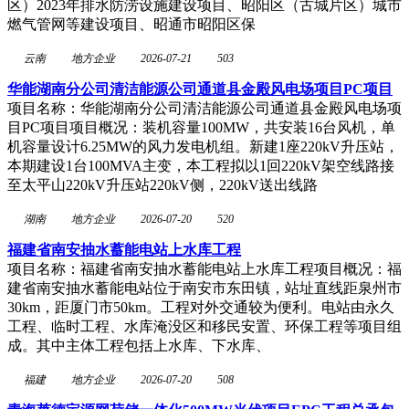
区）2023年排水防涝设施建设项目、昭阳区（古城片区）城市
燃气管网等建设项目、昭通市昭阳区保
云南
地方企业
2026-07-21
503
华能湖南分公司清洁能源公司通道县金殿风电场项目PC项目
项目名称：华能湖南分公司清洁能源公司通道县金殿风电场项
目PC项目项目概况：装机容量100MW，共安装16台风机，单
机容量设计6.25MW的风力发电机组。新建1座220kV升压站，
本期建设1台100MVA主变，本工程拟以1回220kV架空线路接
至太平山220kV升压站220kV侧，220kV送出线路
湖南
地方企业
2026-07-20
520
福建省南安抽水蓄能电站上水库工程
项目名称：福建省南安抽水蓄能电站上水库工程项目概况：福
建省南安抽水蓄能电站位于南安市东田镇，站址直线距泉州市
30km，距厦门市50km。工程对外交通较为便利。电站由永久
工程、临时工程、水库淹没区和移民安置、环保工程等项目组
成。其中主体工程包括上水库、下水库、
福建
地方企业
2026-07-20
508