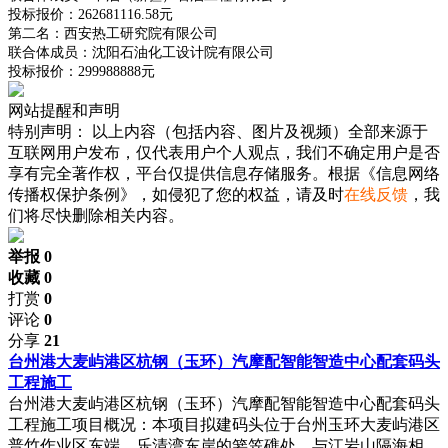
投标报价：262681116.58元
第二名：西安热工研究院有限公司
联合体成员：沈阳石油化工设计院有限公司
投标报价：299988888元
网站提醒和声明
特别声明：
以上内容（包括内容、图片及视频）全部来源于
互联网用户发布，仅代表用户个人观点，我们不确定用户是否
享有完全著作权，平台仅提供信息存储服务。根据《信息网络
传播权保护条例》，如侵犯了您的权益，请及时
在线反馈
，我
们将尽快删除相关内容。
举报 0
收藏 0
打赏
0
评论
0
分享
21
台州港大麦屿港区杭钢（玉环）汽摩配智能智造中心配套码头
工程施工
台州港大麦屿港区杭钢（玉环）汽摩配智能智造中心配套码头
工程施工项目概况：本项目拟建码头位于台州玉环大麦屿港区
普竹作业区东端、乐清湾东岸的箬笠礁处，与江岩山隔海相