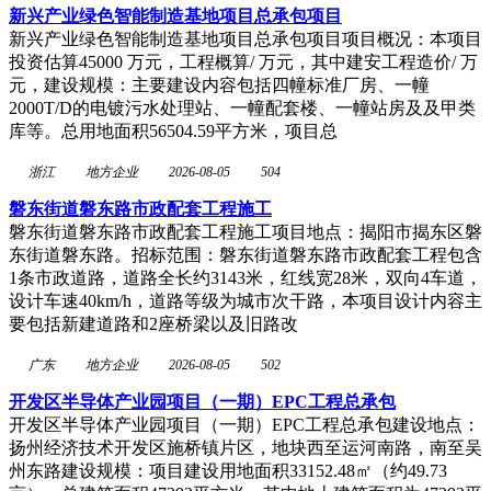
新兴产业绿色智能制造基地项目总承包项目
新兴产业绿色智能制造基地项目总承包项目项目概况：本项目
投资估算45000 万元，工程概算/ 万元，其中建安工程造价/ 万
元，建设规模：主要建设内容包括四幢标准厂房、一幢
2000T/D的电镀污水处理站、一幢配套楼、一幢站房及及甲类
库等。总用地面积56504.59平方米，项目总
浙江
地方企业
2026-08-05
504
磐东街道磐东路市政配套工程施工
磐东街道磐东路市政配套工程施工项目地点：揭阳市揭东区磐
东街道磐东路。招标范围：磐东街道磐东路市政配套工程包含
1条市政道路，道路全长约3143米，红线宽28米，双向4车道，
设计车速40km/h，道路等级为城市次干路，本项目设计内容主
要包括新建道路和2座桥梁以及旧路改
广东
地方企业
2026-08-05
502
开发区半导体产业园项目（一期）EPC工程总承包
开发区半导体产业园项目（一期）EPC工程总承包建设地点：
扬州经济技术开发区施桥镇片区，地块西至运河南路，南至吴
州东路建设规模：项目建设用地面积33152.48㎡（约49.73