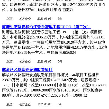
望。建设规模：新建1座通用码头，布置2个10000吨级通用泊
位，泊位总长337m；码头设计年通过能力
浙江
地方企业
2026-08-05
504
海塘生态修复和沿江音乐营地工程EPCO（第二次）
海塘生态修复和沿江音乐营地工程EPCO（第二次）项目概
况：本项目总投资57936.28万元，其中建安工程费约40821.01
万元。建设规模：本项目总用地面积62020平方米，其中1#地
块用地面积12895平方米，2#地块用地面积23179平方米，3#地
块用地面积25946平方米，总建筑面积56824
浙江
地方企业
2026-08-05
503
解放路区块基础设施改造项目
解放路区块基础设施改造项目项目概况：本项目工程概算
23878万元，其中建安工程费18436.7409万元，建设规模：
（1）排水管网：改造D300-800排水管6000米，改造D150-800
雨水管12195米、D800-2000雨水管16185.10米、雨水检查井
883座，改造D200-800污水管22626.10米、D900-12
浙江
地方企业
2026-08-05
503